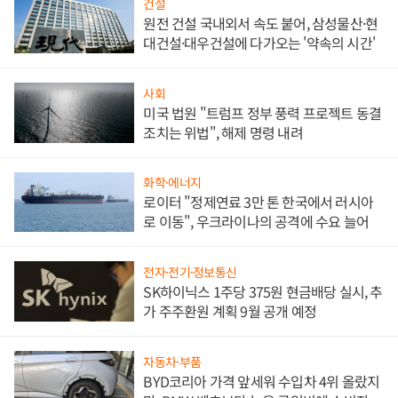
건설
원전 건설 국내외서 속도 붙어, 삼성물산·현
대건설·대우건설에 다가오는 '약속의 시간'
사회
미국 법원 "트럼프 정부 풍력 프로젝트 동결
조치는 위법", 해제 명령 내려
화학·에너지
로이터 "정제연료 3만 톤 한국에서 러시아
로 이동", 우크라이나의 공격에 수요 늘어
전자·전기·정보통신
SK하이닉스 1주당 375원 현금배당 실시, 추
가 주주환원 계획 9월 공개 예정
자동차·부품
BYD코리아 가격 앞세워 수입차 4위 올랐지