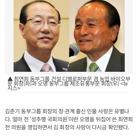
▲ 최연희 동부그룹 건설 디벨로퍼부문 겸 농업 바이오부
문 회장(좌)과 오명 동부그룹 제조유통부문 회장(우) <뉴
시스>
김준기 동부그룹 회장의 정·관계 출신 인물 사랑은 유별나
다. 얼마 전 ‘성추행 국회의원’이란 오명을 뒤집어 쓴 최연희
전 의원을 영입하면서 김 회장의 사랑이 다시금 확인됐다.