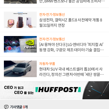
만, BMW·벤츠보다 높은 공임비에 소비자
불만 폭발
전자·전기·정보통신
삼성전자, 갤럭시Z 폴드8 사전예약 개통 8
월31일까지 연장
전자·전기·정보통신
[AI 뭉쳐야 산다⑧] LG·엔비디아 '피지컬 AI'
동맹 강화, 구광모 제조·데이터·기술 결집
해 종합 로보틱스 기업으로
자동차·부품
현대차 SUV 국내 베스트셀러 톱10에서 사
라진다, 정의선 그랜저·아반떼 '세단 쌍끌
이'로 내수 방어
기사댓글
0
개