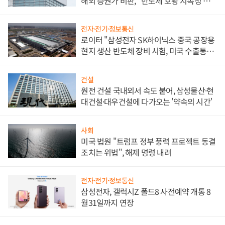
해외 증권가 비판, "반도체 호황 지속성 의
문"
전자·전기·정보통신
로이터 "삼성전자 SK하이닉스 중국 공장용
현지 생산 반도체 장비 시험, 미국 수출통제
대비"
건설
원전 건설 국내외서 속도 붙어, 삼성물산·현
대건설·대우건설에 다가오는 '약속의 시간'
사회
미국 법원 "트럼프 정부 풍력 프로젝트 동결
조치는 위법", 해제 명령 내려
전자·전기·정보통신
삼성전자, 갤럭시Z 폴드8 사전예약 개통 8
월31일까지 연장