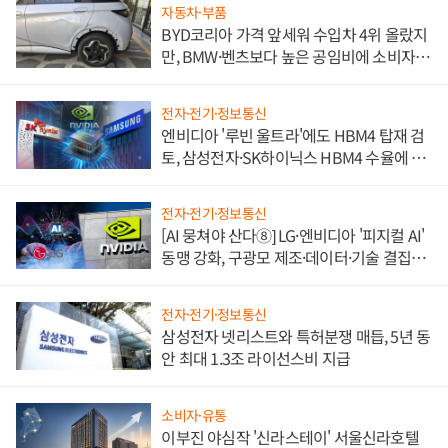
자동차·부품
BYD코리아 가격 앞세워 수입차 4위 올랐지
만, BMW·벤츠보다 높은 공임비에 소비자
불만 폭발
전자·전기·정보통신
엔비디아 '루빈 울트라'에도 HBM4 탑재 검
토, 삼성전자·SK하이닉스 HBM4 수율에 주
도권 갈린다
전자·전기·정보통신
[AI 뭉쳐야 산다⑧] LG·엔비디아 '피지컬 AI'
동맹 강화, 구광모 제조·데이터·기술 결집
해 종합 로보틱스 기업으로
전자·전기·정보통신
삼성전자 넷리스트와 특허분쟁 매듭, 5년 동
안 최대 1.3조 라이선스비 지급
소비자·유통
이부진 야심작 '신라스테이' 서울신라호텔