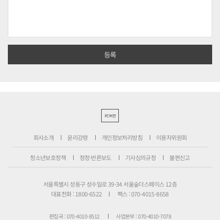
PC버전
회사소개
윤리강령
개인정보처리방침
이용자위원회
청소년보호정책
정정·반론보도
기사심의규정
불편신고
서울특별시 성동구 성수일로 39-34 서울숲더스페이스 12층
대표전화 : 1800-6522
팩스 : 070-4015-8658
편집국 : 070-4010-8512
사업본부 : 070-4010-7078