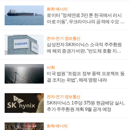
화학·에너지
로이터 "정제연료 3만 톤 한국에서 러시
아로 이동", 우크라이나의 공격에 수요 늘
어
전자·전기·정보통신
삼성전자 SK하이닉스 소극적 주주환원
에 해외 증권가 비판, "반도체 호황 지속
성 의문"
사회
미국 법원 "트럼프 정부 풍력 프로젝트 동
결 조치는 위법", 해제 명령 내려
전자·전기·정보통신
SK하이닉스 1주당 375원 현금배당 실시,
추가 주주환원 계획 9월 공개 예정
화학·에너지