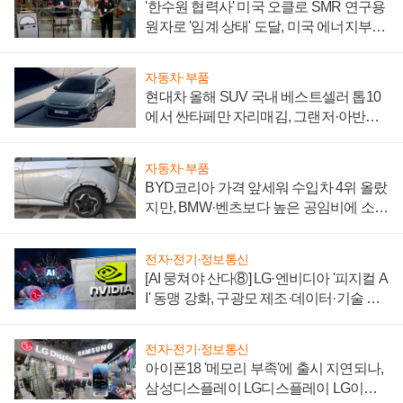
'한수원 협력사' 미국 오클로 SMR 연구용
원자로 '임계 상태' 도달, 미국 에너지부
"중요한 이정표"
자동차·부품
현대차 올해 SUV 국내 베스트셀러 톱10
에서 싼타페만 자리매김, 그랜저·아반떼
'세단 쌍끌이'로 내수 방어
자동차·부품
BYD코리아 가격 앞세워 수입차 4위 올랐
지만, BMW·벤츠보다 높은 공임비에 소비
자 불만 폭발
전자·전기·정보통신
[AI 뭉쳐야 산다⑧] LG·엔비디아 '피지컬 A
I' 동맹 강화, 구광모 제조·데이터·기술 결
집해 종합 로보틱스 기업으로
전자·전기·정보통신
아이폰18 '메모리 부족'에 출시 지연되나,
삼성디스플레이 LG디스플레이 LG이노