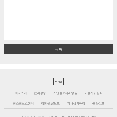
PC버전
회사소개
윤리강령
개인정보처리방침
이용자위원회
청소년보호정책
정정·반론보도
기사심의규정
불편신고