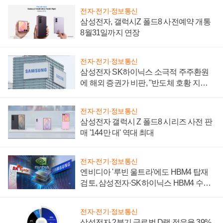
전자·전기·정보통신
삼성전자, 갤럭시Z 폴드8 사전예약 개통
8월31일까지 연장
전자·전기·정보통신
삼성전자 SK하이닉스 소극적 주주환원
에 해외 증권가 비판, "반도체 호황 지속
성 의문"
전자·전기·정보통신
삼성전자 갤럭시 Z 폴드8 시리즈 사전 판
매 '144만 대' 역대 최대
전자·전기·정보통신
엔비디아 '루빈 울트라'에도 HBM4 탑재
검토, 삼성전자·SK하이닉스 HBM4 수율
에 주도권 갈린다
전자·전기·정보통신
삼성전자 2분기 글로벌 D램 점유율 39%