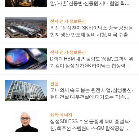
말, '사촌' 신동빈·신동원 시대 협업 확대
일로
전자·전기·정보통신
외신 "삼성전자 SK하이닉스 중국 공장용
현지 생산 반도체 장비 시험, 미국 수출통
제 대비"
전자·전기·정보통신
D램과 HBM 내년 물량도 '품절', 고객사 위
기감이 삼성전자 SK하이닉스 협상력 더
키워
건설
국내외서 속도 붙는 원전 사업, 삼성물산·
현대건설·대우건설에 다가오는 '약속의
시간'
화학·에너지
삼성SDI ESS 수요 급증에 북미 증설 타
진, 최주선 스텔란티스·GM 합작공장 건
설 재추진하나