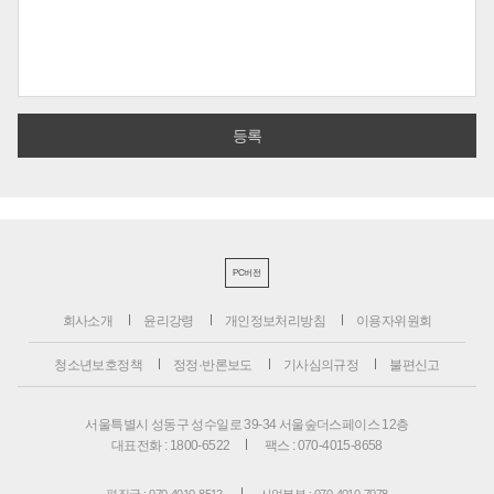
PC버전
회사소개
윤리강령
개인정보처리방침
이용자위원회
청소년보호정책
정정·반론보도
기사심의규정
불편신고
서울특별시 성동구 성수일로 39-34 서울숲더스페이스 12층
대표전화 : 1800-6522
팩스 : 070-4015-8658