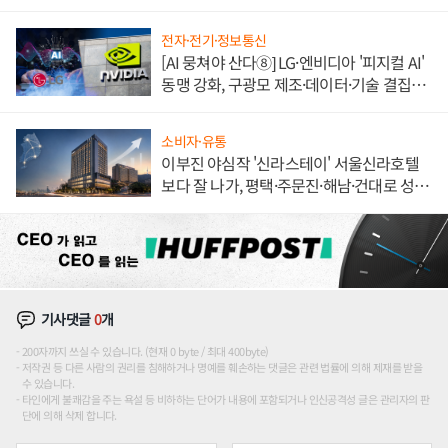
전자·전기·정보통신
[AI 뭉쳐야 산다⑧] LG·엔비디아 '피지컬 AI'
동맹 강화, 구광모 제조·데이터·기술 결집
해 종합 로보틱스 기업으로
소비자·유통
이부진 야심작 '신라스테이' 서울신라호텔
보다 잘 나가, 평택·주문진·해남·건대로 성
장판 더 넓힌다
기사댓글
0
개
200자까지 쓰실 수 있습니다. (현재 0 byte / 최대 400byte)
저작권 등 다른 사람의 권리를 침해하거나 명예를 훼손하는 댓글은 관련 법률에 의해 제재를 받을
수 있습니다.
타인에게 불쾌감을 주는 욕설 등 비하하는 단어가 내용에 포함되거나 인신공격성 글은 관리자의 판
단에 의해 삭제 합니다.