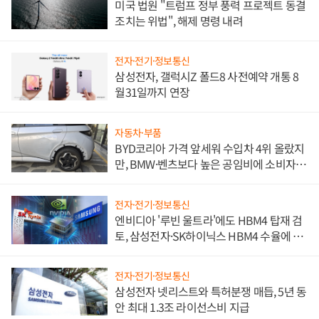
미국 법원 "트럼프 정부 풍력 프로젝트 동결
조치는 위법", 해제 명령 내려
전자·전기·정보통신
삼성전자, 갤럭시Z 폴드8 사전예약 개통 8
월31일까지 연장
자동차·부품
BYD코리아 가격 앞세워 수입차 4위 올랐지
만, BMW·벤츠보다 높은 공임비에 소비자
불만 폭발
전자·전기·정보통신
엔비디아 '루빈 울트라'에도 HBM4 탑재 검
토, 삼성전자·SK하이닉스 HBM4 수율에 주
도권 갈린다
전자·전기·정보통신
삼성전자 넷리스트와 특허분쟁 매듭, 5년 동
안 최대 1.3조 라이선스비 지급