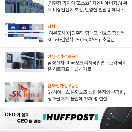
[김민정 기자의 '코스뽀'] 지엔씨에너지 AI 붐
에 비상발전기 호황, 안병철 친환경 에너지
발전전문기업 향한다
정치
[여론조사꽃] 민주당 당대표 선호도 정청래
30.5%·김민석 29.6%, 0.9%p 초접전
전자·전기·정보통신
삼성전자, 미국 오크리지국립연구소와 극저
온 히트펌프 개발하기로
전자·전기·정보통신
SK하이닉스 통합노조 설립 움직임 본격화,
성과급 체계 불만에 3500명 결집