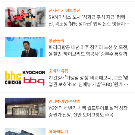
전자·전기·정보통신
SK하이닉스 노사 '성과급 주식 지급' 평행
선, 곽노정 'N% 성과급' 법적 논란 벗을지 주
목
항공·물류
파라타항공 내년 미주 장거리 노선 첫 도전,
윤철민 '하이브리드 항공사' 승부수 통할까
소비자·유통
치킨3사 '가맹점 상생' 비교해보니, 교촌 '영
업권 보호'·bhc '신메뉴 개발'·BBQ '원가 부
담'
인터넷·게임·콘텐츠
YG엔터 하반기 빅뱅 월드투어로 실적 성장
증권가 전망, 신인 보이그룹도 주목
화학·에너지