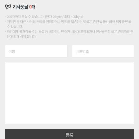
기사댓글
0
개
200자까지 쓰실 수 있습니다. (현재 0 byte / 최대 400byte)
저작권 등 다른 사람의 권리를 침해하거나 명예를 훼손하는 댓글은 관련 법률에 의해 제재를 받을
수 있습니다.
타인에게 불쾌감을 주는 욕설 등 비하하는 단어가 내용에 포함되거나 인신공격성 글은 관리자의 판
단에 의해 삭제 합니다.