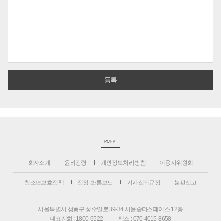
PC버전
회사소개
윤리강령
개인정보처리방침
이용자위원회
청소년보호정책
정정·반론보도
기사심의규정
불편신고
서울특별시 성동구 성수일로 39-34 서울숲더스페이스 12층
대표전화 : 1800-6522
팩스 : 070-4015-8658