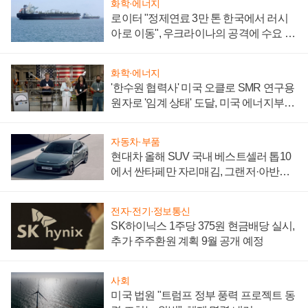
화학·에너지
로이터 "정제연료 3만 톤 한국에서 러시
아로 이동", 우크라이나의 공격에 수요 늘
어
화학·에너지
'한수원 협력사' 미국 오클로 SMR 연구용
원자로 '임계 상태' 도달, 미국 에너지부
"중요한 이정표"
자동차·부품
현대차 올해 SUV 국내 베스트셀러 톱10
에서 싼타페만 자리매김, 그랜저·아반떼
'세단 쌍끌이'로 내수 방어
전자·전기·정보통신
SK하이닉스 1주당 375원 현금배당 실시,
추가 주주환원 계획 9월 공개 예정
사회
미국 법원 "트럼프 정부 풍력 프로젝트 동