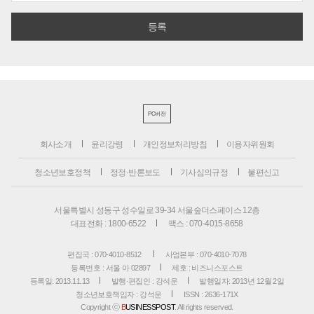
PC버전
회사소개
윤리강령
개인정보처리방침
이용자위원회
청소년보호정책
정정·반론보도
기사심의규정
불편신고
서울특별시 성동구 성수일로 39-34 서울숲더스페이스 12층
대표전화 : 1800-6522
팩스 : 070-4015-8658
편집국 : 070-4010-8512
사업본부 : 070-4010-7078
등록번호 : 서울 아 02897
제호 : 비즈니스포스트
등록일: 2013.11.13
발행·편집인 : 강석운
발행일자: 2013년 12월 2일
청소년보호책임자 : 강석운
ISSN : 2636-171X
Copyright ⓒ
B
USINESSPOST
. All rights reserved.