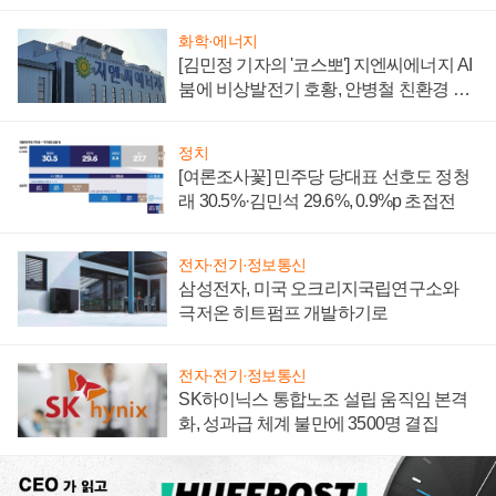
화학·에너지
[김민정 기자의 '코스뽀'] 지엔씨에너지 AI
붐에 비상발전기 호황, 안병철 친환경 에
너지 발전전문기업 향한다
정치
[여론조사꽃] 민주당 당대표 선호도 정청
래 30.5%·김민석 29.6%, 0.9%p 초접전
전자·전기·정보통신
삼성전자, 미국 오크리지국립연구소와
극저온 히트펌프 개발하기로
전자·전기·정보통신
SK하이닉스 통합노조 설립 움직임 본격
화, 성과급 체계 불만에 3500명 결집