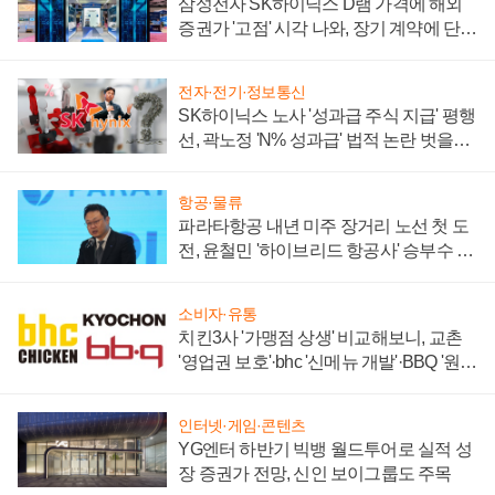
삼성전자 SK하이닉스 D램 가격에 해외
증권가 '고점' 시각 나와, 장기 계약에 단점
부각
전자·전기·정보통신
SK하이닉스 노사 '성과급 주식 지급' 평행
선, 곽노정 'N% 성과급' 법적 논란 벗을지
주목
항공·물류
파라타항공 내년 미주 장거리 노선 첫 도
전, 윤철민 '하이브리드 항공사' 승부수 통
할까
소비자·유통
치킨3사 '가맹점 상생' 비교해보니, 교촌
'영업권 보호'·bhc '신메뉴 개발'·BBQ '원가
부담'
인터넷·게임·콘텐츠
YG엔터 하반기 빅뱅 월드투어로 실적 성
장 증권가 전망, 신인 보이그룹도 주목