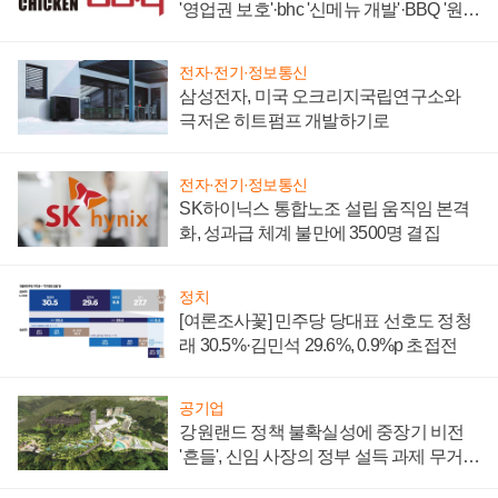
'영업권 보호'·bhc '신메뉴 개발'·BBQ '원가
부담'
전자·전기·정보통신
삼성전자, 미국 오크리지국립연구소와
극저온 히트펌프 개발하기로
전자·전기·정보통신
SK하이닉스 통합노조 설립 움직임 본격
화, 성과급 체계 불만에 3500명 결집
정치
[여론조사꽃] 민주당 당대표 선호도 정청
래 30.5%·김민석 29.6%, 0.9%p 초접전
공기업
강원랜드 정책 불확실성에 중장기 비전
'흔들', 신임 사장의 정부 설득 과제 무거워
져