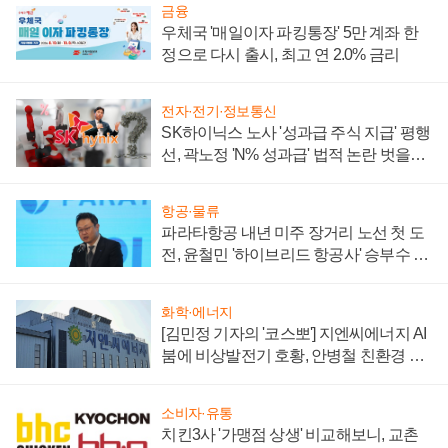
금융
우체국 '매일이자 파킹통장' 5만 계좌 한
정으로 다시 출시, 최고 연 2.0% 금리
전자·전기·정보통신
SK하이닉스 노사 '성과급 주식 지급' 평행
선, 곽노정 'N% 성과급' 법적 논란 벗을지
주목
항공·물류
파라타항공 내년 미주 장거리 노선 첫 도
전, 윤철민 '하이브리드 항공사' 승부수 통
할까
화학·에너지
[김민정 기자의 '코스뽀'] 지엔씨에너지 AI
붐에 비상발전기 호황, 안병철 친환경 에
너지 발전전문기업 향한다
소비자·유통
치킨3사 '가맹점 상생' 비교해보니, 교촌