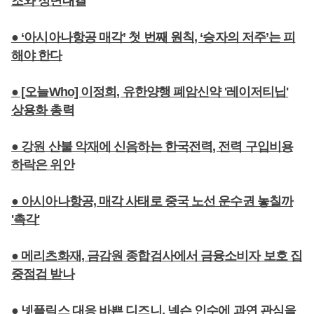
조와 정면대결
● ‘아시아나항공 매각’ 첫 번째 원칙, ‘승자의 저주’는 피
해야 한다
● [오늘Who] 이정희, 유한양행 폐암신약 '레이저티닙'
상용화 총력
● 강원 산불 악재에 신음하는 한국전력, 전력 구입비용
하락은 위안
● 아시아나항공, 매각 사태로 중국 노선 운수권 놓칠까
'촉각'
● 메리츠화재, 금감원 종합검사에서 금융소비자 보호 집
중점검 받나
● 넷플릭스 대응 바쁜 디즈니, 넥슨 인수에 과연 관심을