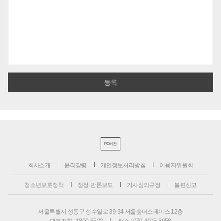
PC버전
회사소개
윤리강령
개인정보처리방침
이용자위원회
청소년보호정책
정정·반론보도
기사심의규정
불편신고
서울특별시 성동구 성수일로 39-34 서울숲더스페이스 12층
대표전화 : 1800-6522
팩스 : 070-4015-8658