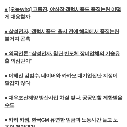
● [오늘Who] 고동진, 야심작 갤럭시폴드 품질논란 어떻
게 대응할까
● 삼성전자, '갤럭시폴드' 출시 전에 해외에서 품질논란
불거져 곤혹
● 외국언론 "삼성전자, 첨단 반도체 장비업체의 기술유
출 의심받아"
● 이해진 김범수, 네이버와 카카오 대기업집단 지정이
달갑지 않다
● 대우조선해양 방산사업 차질 빚나, 공공입찰 제한받을
수도
● 카허 카젬, 한국GM 유연한 임금과 노동시간 들고 노