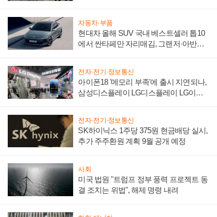
"중요한 이정표"
자동차·부품
현대차 올해 SUV 국내 베스트셀러 톱10
에서 싼타페만 자리매김, 그랜저·아반떼
'세단 쌍끌이'로 내수 방어
전자·전기·정보통신
아이폰18 '메모리 부족'에 출시 지연되나,
삼성디스플레이 LG디스플레이 LG이노
텍 '탈애플' 수익 다각화 속도
전자·전기·정보통신
SK하이닉스 1주당 375원 현금배당 실시,
추가 주주환원 계획 9월 공개 예정
사회
미국 법원 "트럼프 정부 풍력 프로젝트 동
결 조치는 위법", 해제 명령 내려