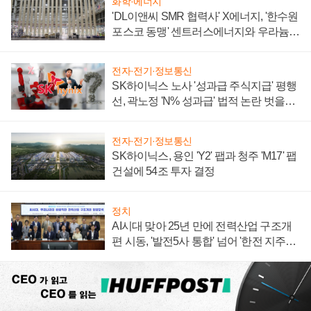
화학·에너지
'DL이앤씨 SMR 협력사' X에너지, '한수원
포스코 동맹' 센트러스에너지와 우라늄
계약 체결
전자·전기·정보통신
SK하이닉스 노사 '성과급 주식지급' 평행
선, 곽노정 'N% 성과급' 법적 논란 벗을지
주목
전자·전기·정보통신
SK하이닉스, 용인 'Y2' 팹과 청주 'M17' 팹
건설에 54조 투자 결정
정치
AI시대 맞아 25년 만에 전력산업 구조개
편 시동, '발전5사 통합' 넘어 '한전 지주사'
재편론도