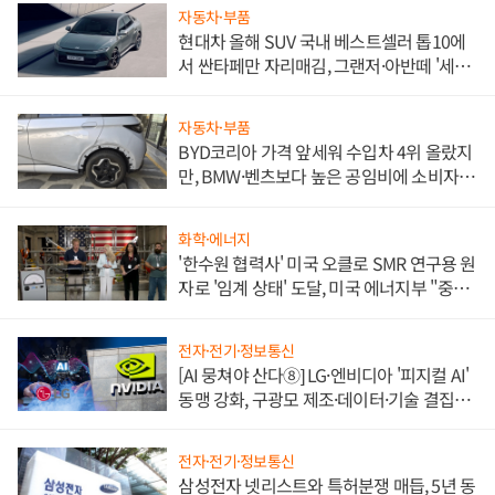
자동차·부품
현대차 올해 SUV 국내 베스트셀러 톱10에
서 싼타페만 자리매김, 그랜저·아반떼 '세단
쌍끌이'로 내수 방어
자동차·부품
BYD코리아 가격 앞세워 수입차 4위 올랐지
만, BMW·벤츠보다 높은 공임비에 소비자
불만 폭발
화학·에너지
'한수원 협력사' 미국 오클로 SMR 연구용 원
자로 '임계 상태' 도달, 미국 에너지부 "중요
한 이정표"
전자·전기·정보통신
[AI 뭉쳐야 산다⑧] LG·엔비디아 '피지컬 AI'
동맹 강화, 구광모 제조·데이터·기술 결집
해 종합 로보틱스 기업으로
전자·전기·정보통신
삼성전자 넷리스트와 특허분쟁 매듭, 5년 동