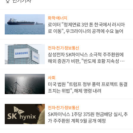
인기기사
화학·에너지
로이터 "정제연료 3만 톤 한국에서 러시아
로 이동", 우크라이나의 공격에 수요 늘어
전자·전기·정보통신
삼성전자 SK하이닉스 소극적 주주환원에
해외 증권가 비판, "반도체 호황 지속성 의
문"
사회
미국 법원 "트럼프 정부 풍력 프로젝트 동결
조치는 위법", 해제 명령 내려
전자·전기·정보통신
SK하이닉스 1주당 375원 현금배당 실시, 추
가 주주환원 계획 9월 공개 예정