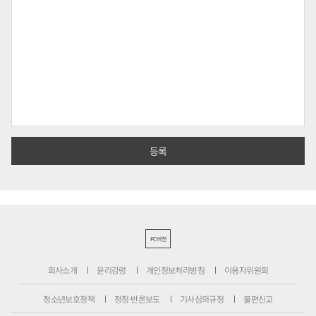
PC버전
회사소개
윤리강령
개인정보처리방침
이용자위원회
청소년보호정책
정정·반론보도
기사심의규정
불편신고