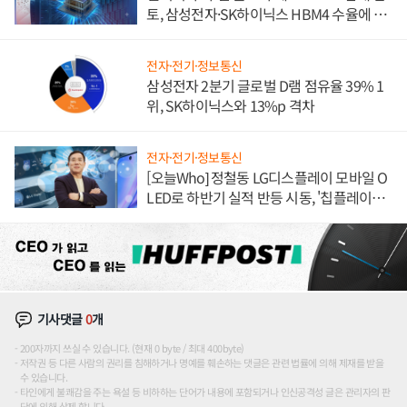
토, 삼성전자·SK하이닉스 HBM4 수율에 주
도권 갈린다
전자·전기·정보통신
삼성전자 2분기 글로벌 D램 점유율 39% 1
위, SK하이닉스와 13%p 격차
전자·전기·정보통신
[오늘Who] 정철동 LG디스플레이 모바일 O
LED로 하반기 실적 반등 시동, '칩플레이
션'에 가격 인하 압박은 부담
기사댓글
0
개
200자까지 쓰실 수 있습니다. (현재 0 byte / 최대 400byte)
저작권 등 다른 사람의 권리를 침해하거나 명예를 훼손하는 댓글은 관련 법률에 의해 제재를 받을
수 있습니다.
타인에게 불쾌감을 주는 욕설 등 비하하는 단어가 내용에 포함되거나 인신공격성 글은 관리자의 판
단에 의해 삭제 합니다.