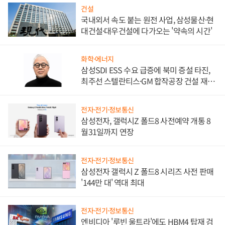
건설
국내외서 속도 붙는 원전 사업, 삼성물산·현
대건설·대우건설에 다가오는 '약속의 시간'
화학·에너지
삼성SDI ESS 수요 급증에 북미 증설 타진,
최주선 스텔란티스·GM 합작공장 건설 재추
진하나
전자·전기·정보통신
삼성전자, 갤럭시Z 폴드8 사전예약 개통 8
월31일까지 연장
전자·전기·정보통신
삼성전자 갤럭시 Z 폴드8 시리즈 사전 판매
'144만 대' 역대 최대
전자·전기·정보통신
엔비디아 '루빈 울트라'에도 HBM4 탑재 검