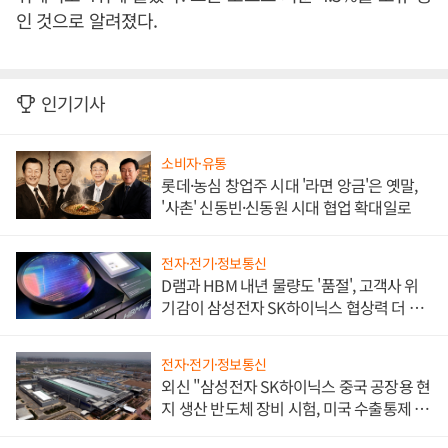
인 것으로 알려졌다.
인기기사
소비자·유통
롯데·농심 창업주 시대 '라면 앙금'은 옛말,
'사촌' 신동빈·신동원 시대 협업 확대일로
전자·전기·정보통신
D램과 HBM 내년 물량도 '품절', 고객사 위
기감이 삼성전자 SK하이닉스 협상력 더 키
워
전자·전기·정보통신
외신 "삼성전자 SK하이닉스 중국 공장용 현
지 생산 반도체 장비 시험, 미국 수출통제 대
비"