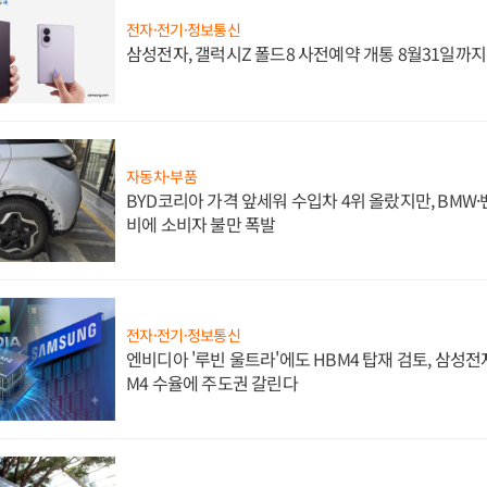
전자·전기·정보통신
삼성전자, 갤럭시Z 폴드8 사전예약 개통 8월31일까
자동차·부품
BYD코리아 가격 앞세워 수입차 4위 올랐지만, BMW
비에 소비자 불만 폭발
전자·전기·정보통신
엔비디아 '루빈 울트라'에도 HBM4 탑재 검토, 삼성전
M4 수율에 주도권 갈린다