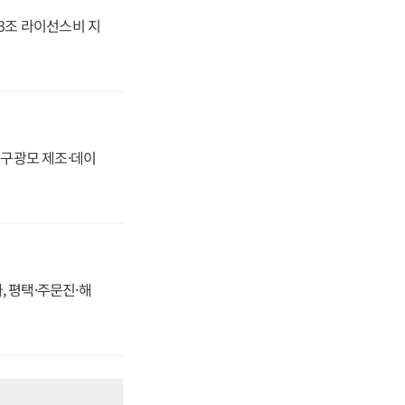
.3조 라이선스비 지
화, 구광모 제조·데이
, 평택·주문진·해