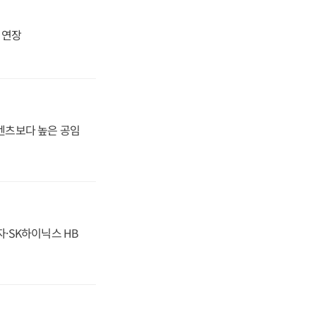
지 연장
·벤츠보다 높은 공임
자·SK하이닉스 HB