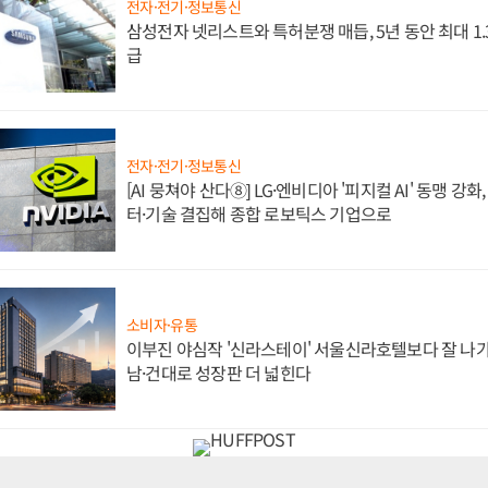
전자·전기·정보통신
삼성전자 넷리스트와 특허분쟁 매듭, 5년 동안 최대 1
급
전자·전기·정보통신
[AI 뭉쳐야 산다⑧] LG·엔비디아 '피지컬 AI' 동맹 강
터·기술 결집해 종합 로보틱스 기업으로
소비자·유통
이부진 야심작 '신라스테이' 서울신라호텔보다 잘 나가
남·건대로 성장판 더 넓힌다