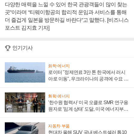
다양한 매력을 느낄 수 있어 한국 관광객들이 많이 찾는
곳”이라며 “티웨이항공의 합리적 운임과 서비스를 통해
더 즐겁게 일본을 방문하길 바란다”고 말했다. [비즈니스
포스트 김지효 기자]
인기기사
화학·에너지
로이터 "정제연료 3만 톤 한국에서 러시
아로 이동", 우크라이나의 공격에 수요 늘
어
화학·에너지
'한수원 협력사' 미국 오클로 SMR 연구용
원자로 '임계 상태' 도달, 미국 에너지부
"중요한 이정표"
자동차·부품
현대차 올해 SUV 국내 베스트셀러 톱10