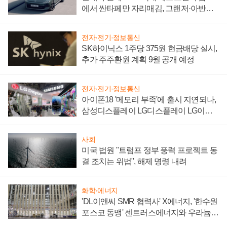
에서 싼타페만 자리매김, 그랜저·아반떼
'세단 쌍끌이'로 내수 방어
전자·전기·정보통신
SK하이닉스 1주당 375원 현금배당 실시,
추가 주주환원 계획 9월 공개 예정
전자·전기·정보통신
아이폰18 '메모리 부족'에 출시 지연되나,
삼성디스플레이 LG디스플레이 LG이노
텍 '탈애플' 수익 다각화 속도
사회
미국 법원 "트럼프 정부 풍력 프로젝트 동
결 조치는 위법", 해제 명령 내려
화학·에너지
'DL이앤씨 SMR 협력사' X에너지, '한수원
포스코 동맹' 센트러스에너지와 우라늄
계약 체결