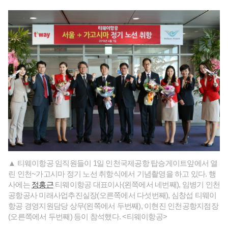
▲ 티웨이항공 임직원들이 1일 인천국제공항 탑승게이트앞에서 열
린 인천~가고시마 정기 노선 취항식에서 기념촬영을 하고 있다. 행
사에는
정홍근
티웨이항공 대표이사(왼쪽에서 네번째), 임병기 인천
공항공사 미래사업추진실장(오른쪽에서 다섯번째), 심창섭 티웨이
항공 경영지원담당 상무(왼쪽에서 두번째), 이현진 인천공항지점장
(오른쪽에서 두번째) 등이 참석했다. <티웨이항공>