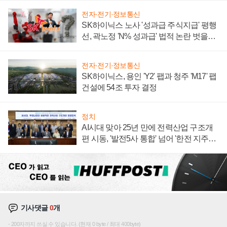
전자·전기·정보통신
SK하이닉스 노사 '성과급 주식지급' 평행
선, 곽노정 'N% 성과급' 법적 논란 벗을지
주목
전자·전기·정보통신
SK하이닉스, 용인 'Y2' 팹과 청주 'M17' 팹
건설에 54조 투자 결정
정치
AI시대 맞아 25년 만에 전력산업 구조개
편 시동, '발전5사 통합' 넘어 '한전 지주사'
재편론도
기사댓글
0
개
200자까지 쓰실 수 있습니다. (현재 0 byte / 최대 400byte)