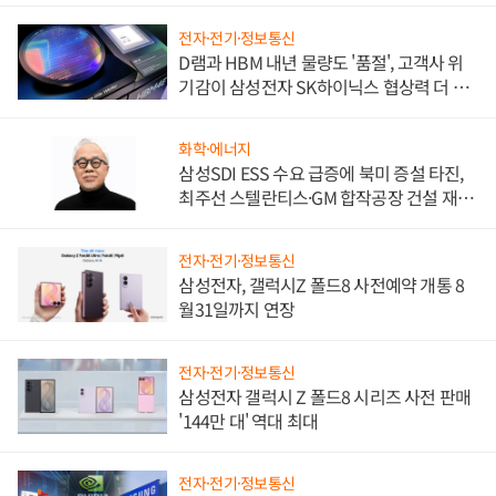
전자·전기·정보통신
D램과 HBM 내년 물량도 '품절', 고객사 위
기감이 삼성전자 SK하이닉스 협상력 더 키
워
화학·에너지
삼성SDI ESS 수요 급증에 북미 증설 타진,
최주선 스텔란티스·GM 합작공장 건설 재추
진하나
전자·전기·정보통신
삼성전자, 갤럭시Z 폴드8 사전예약 개통 8
월31일까지 연장
전자·전기·정보통신
삼성전자 갤럭시 Z 폴드8 시리즈 사전 판매
'144만 대' 역대 최대
전자·전기·정보통신