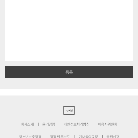
PC버전
회사소개
윤리강령
개인정보처리방침
이용자위원회
청소년보호정책
정정·반론보도
기사심의규정
불편신고