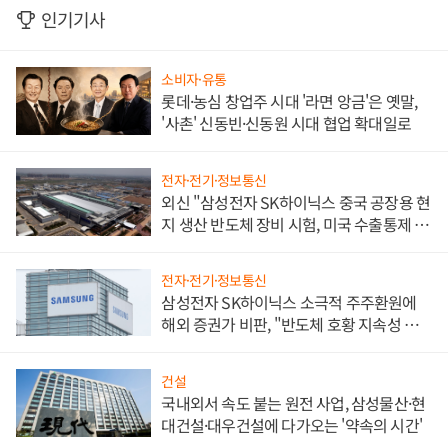
인기기사
소비자·유통
롯데·농심 창업주 시대 '라면 앙금'은 옛말,
'사촌' 신동빈·신동원 시대 협업 확대일로
전자·전기·정보통신
외신 "삼성전자 SK하이닉스 중국 공장용 현
지 생산 반도체 장비 시험, 미국 수출통제 대
비"
전자·전기·정보통신
삼성전자 SK하이닉스 소극적 주주환원에
해외 증권가 비판, "반도체 호황 지속성 의
문"
건설
국내외서 속도 붙는 원전 사업, 삼성물산·현
대건설·대우건설에 다가오는 '약속의 시간'