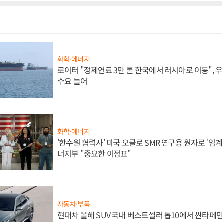
화학·에너지
로이터 "정제연료 3만 톤 한국에서 러시아로 이동",
수요 늘어
화학·에너지
'한수원 협력사' 미국 오클로 SMR 연구용 원자로 '임계 
너지부 "중요한 이정표"
자동차·부품
현대차 올해 SUV 국내 베스트셀러 톱10에서 싼타페만