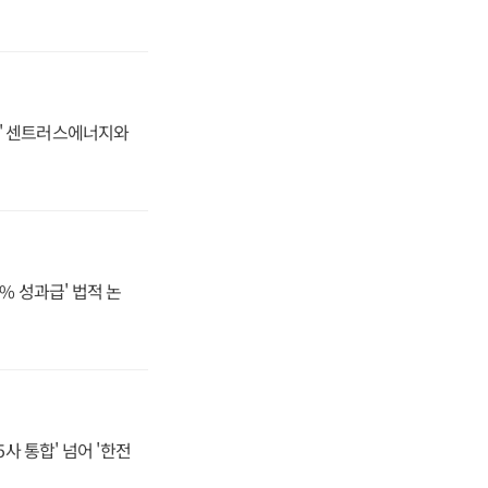
동맹' 센트러스에너지와
% 성과급' 법적 논
사 통합' 넘어 '한전