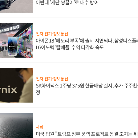
아반떼 '세단 쌍끌이'로 내수 방어
전자·전기·정보통신
아이폰18 '메모리 부족'에 출시 지연되나, 삼성디스
LG이노텍 '탈애플' 수익 다각화 속도
전자·전기·정보통신
SK하이닉스 1주당 375원 현금배당 실시, 추가 주주환
정
사회
미국 법원 "트럼프 정부 풍력 프로젝트 동결 조치는 위