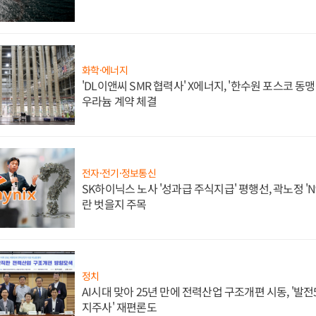
화학·에너지
'DL이앤씨 SMR 협력사' X에너지, '한수원 포스코 
우라늄 계약 체결
전자·전기·정보통신
SK하이닉스 노사 '성과급 주식지급' 평행선, 곽노정 'N
란 벗을지 주목
정치
AI시대 맞아 25년 만에 전력산업 구조개편 시동, '발전5
지주사' 재편론도