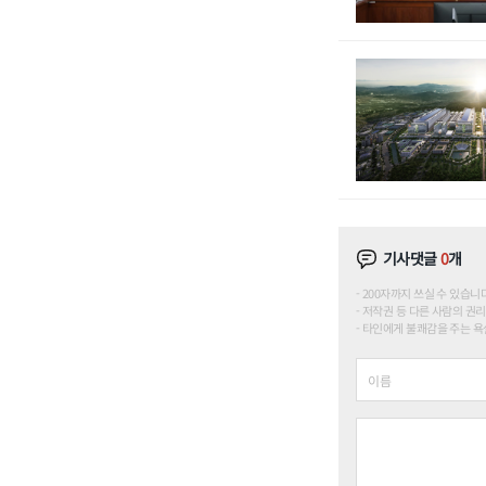
기사댓글
0
개
200자까지 쓰실 수 있습니다. (
저작권 등 다른 사람의 권리
타인에게 불쾌감을 주는 욕설