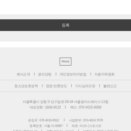
PC버전
회사소개
윤리강령
개인정보처리방침
이용자위원회
청소년보호정책
정정·반론보도
기사심의규정
불편신고
서울특별시 성동구 성수일로 39-34 서울숲더스페이스 12층
대표전화 : 1800-6522
팩스 : 070-4015-8658
편집국 : 070-4010-8512
사업본부 : 070-4010-7078
등록번호 : 서울 아 02897
제호 : 비즈니스포스트