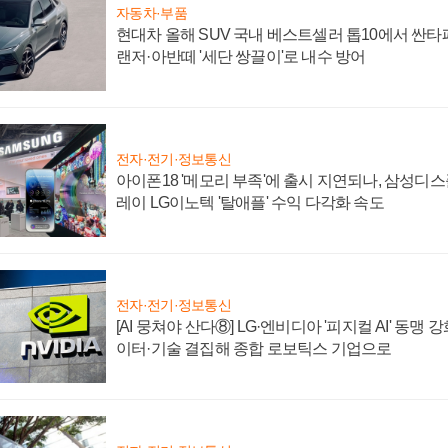
자동차·부품
현대차 올해 SUV 국내 베스트셀러 톱10에서 싼타
랜저·아반떼 '세단 쌍끌이'로 내수 방어
전자·전기·정보통신
아이폰18 '메모리 부족'에 출시 지연되나, 삼성디
레이 LG이노텍 '탈애플' 수익 다각화 속도
전자·전기·정보통신
[AI 뭉쳐야 산다⑧] LG·엔비디아 '피지컬 AI' 동맹 
이터·기술 결집해 종합 로보틱스 기업으로