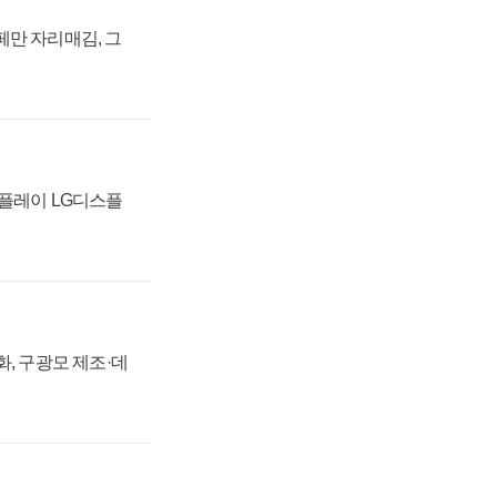
페만 자리매김, 그
스플레이 LG디스플
강화, 구광모 제조·데