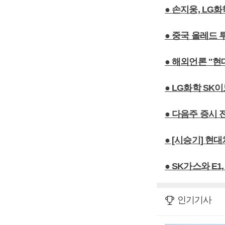
● 손지웅, L
● 중국 올레드
● 해외언론 "현
● LG화학 SK
● 다음주 증시
● [시승기] 현
● SK가스와 E
인기기사