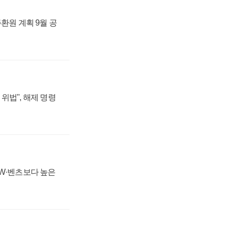
주환원 계획 9월 공
위법", 해제 명령
MW·벤츠보다 높은