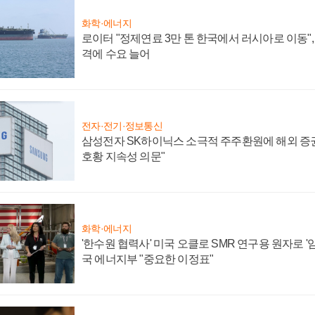
화학·에너지
로이터 "정제연료 3만 톤 한국에서 러시아로 이동"
격에 수요 늘어
전자·전기·정보통신
삼성전자 SK하이닉스 소극적 주주환원에 해외 증권
호황 지속성 의문"
화학·에너지
'한수원 협력사' 미국 오클로 SMR 연구용 원자로 '임
국 에너지부 "중요한 이정표"