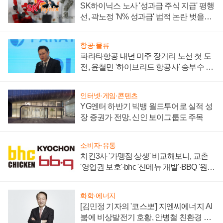
SK하이닉스 노사 '성과급 주식 지급' 평행
선, 곽노정 'N% 성과급' 법적 논란 벗을지
주목
항공·물류
파라타항공 내년 미주 장거리 노선 첫 도
전, 윤철민 '하이브리드 항공사' 승부수 통
할까
인터넷·게임·콘텐츠
YG엔터 하반기 빅뱅 월드투어로 실적 성
장 증권가 전망, 신인 보이그룹도 주목
소비자·유통
치킨3사 '가맹점 상생' 비교해보니, 교촌
'영업권 보호'·bhc '신메뉴 개발'·BBQ '원가
부담'
화학·에너지
[김민정 기자의 '코스뽀'] 지엔씨에너지 AI
붐에 비상발전기 호황, 안병철 친환경 에