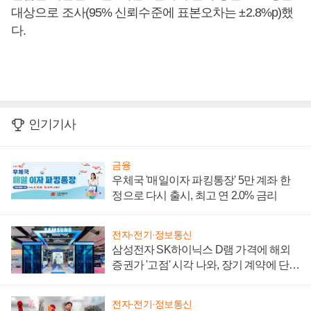
대상으로 조사(95% 신뢰수준에 표본오차는 ±2.8%p)했
다.
인기기사
금융
우체국 '매일이자 파킹통장' 5만 계좌 한
정으로 다시 출시, 최고 연 2.0% 금리
전자·전기·정보통신
삼성전자 SK하이닉스 D램 가격에 해외
증권가 '고점' 시각 나와, 장기 계약에 단점
부각
전자·전기·정보통신