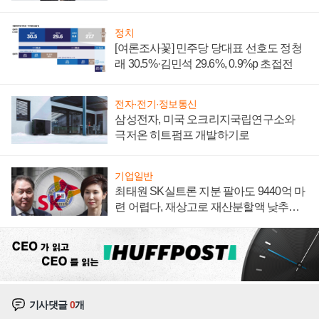
너지 발전전문기업 향한다
정치
[여론조사꽃] 민주당 당대표 선호도 정청
래 30.5%·김민석 29.6%, 0.9%p 초접전
전자·전기·정보통신
삼성전자, 미국 오크리지국립연구소와
극저온 히트펌프 개발하기로
기업일반
최태원 SK실트론 지분 팔아도 9440억 마
련 어렵다, 재상고로 재산분할액 낮추기
시도하나
기사댓글
0
개