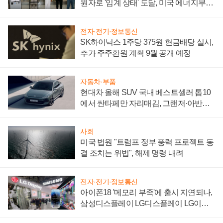
원자로 '임계 상태' 도달, 미국 에너지부
"중요한 이정표"
전자·전기·정보통신
SK하이닉스 1주당 375원 현금배당 실시,
추가 주주환원 계획 9월 공개 예정
자동차·부품
현대차 올해 SUV 국내 베스트셀러 톱10
에서 싼타페만 자리매김, 그랜저·아반떼
'세단 쌍끌이'로 내수 방어
사회
미국 법원 "트럼프 정부 풍력 프로젝트 동
결 조치는 위법", 해제 명령 내려
전자·전기·정보통신
아이폰18 '메모리 부족'에 출시 지연되나,
삼성디스플레이 LG디스플레이 LG이노
텍 '탈애플' 수익 다각화 속도