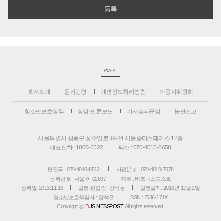
PC버전
회사소개
윤리강령
개인정보처리방침
이용자위원회
청소년보호정책
정정·반론보도
기사심의규정
불편신고
서울특별시 성동구 성수일로 39-34 서울숲더스페이스 12층
대표전화 : 1800-6522
팩스 : 070-4015-8658
편집국 : 070-4010-8512
사업본부 : 070-4010-7078
등록번호 : 서울 아 02897
제호 : 비즈니스포스트
등록일: 2013.11.13
발행·편집인 : 강석운
발행일자: 2013년 12월 2일
청소년보호책임자 : 강석운
ISSN : 2636-171X
Copyright ⓒ
B
USINESSPOST
. All rights reserved.