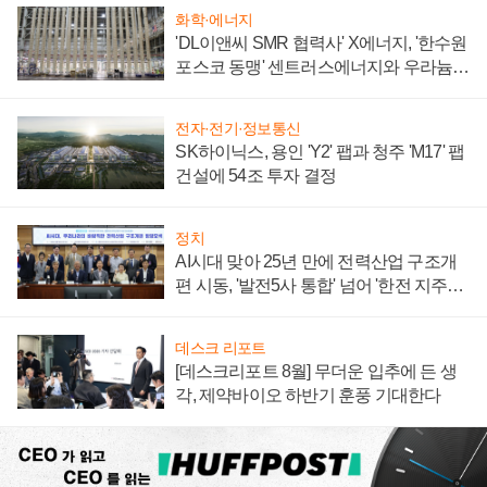
화학·에너지
'DL이앤씨 SMR 협력사' X에너지, '한수원
포스코 동맹' 센트러스에너지와 우라늄
계약 체결
전자·전기·정보통신
SK하이닉스, 용인 'Y2' 팹과 청주 'M17' 팹
건설에 54조 투자 결정
정치
AI시대 맞아 25년 만에 전력산업 구조개
편 시동, '발전5사 통합' 넘어 '한전 지주사'
재편론도
데스크 리포트
[데스크리포트 8월] 무더운 입추에 든 생
각, 제약바이오 하반기 훈풍 기대한다