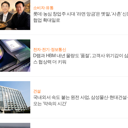
소비자·유통
롯데·농심 창업주 시대 '라면 앙금'은 옛말, '사촌'
협업 확대일로
전자·전기·정보통신
D램과 HBM 내년 물량도 '품절', 고객사 위기감이
스 협상력 더 키워
건설
국내외서 속도 붙는 원전 사업, 삼성물산·현대건설
오는 '약속의 시간'