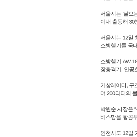
서울시는 '날으는
이내 출동해 30
서울시는 12일
소방헬기를 국내
소방헬기 AW-1
장충격기, 인공
기상레이더, 구
며 200리터의 
박원순 시장은 
비스망을 항공부
인천시도 12일