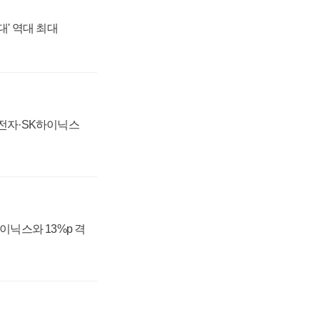
대' 역대 최대
성전자·SK하이닉스
하이닉스와 13%p 격