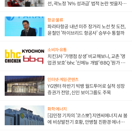
선, 곽노정 'N% 성과급' 법적 논란 벗을지 주
목
항공·물류
파라타항공 내년 미주 장거리 노선 첫 도전,
윤철민 '하이브리드 항공사' 승부수 통할까
소비자·유통
치킨3사 '가맹점 상생' 비교해보니, 교촌 '영
업권 보호'·bhc '신메뉴 개발'·BBQ '원가 부
담'
인터넷·게임·콘텐츠
YG엔터 하반기 빅뱅 월드투어로 실적 성장
증권가 전망, 신인 보이그룹도 주목
화학·에너지
[김민정 기자의 '코스뽀'] 지엔씨에너지 AI 붐
에 비상발전기 호황, 안병철 친환경 에너지
발전전문기업 향한다