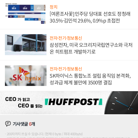
정치
[여론조사꽃] 민주당 당대표 선호도 정청래
30.5%·김민석 29.6%, 0.9%p 초접전
전자·전기·정보통신
삼성전자, 미국 오크리지국립연구소와 극저
온 히트펌프 개발하기로
전자·전기·정보통신
SK하이닉스 통합노조 설립 움직임 본격화,
성과급 체계 불만에 3500명 결집
기사댓글
0
개
200자까지 쓰실 수 있습니다. (현재 0 byte / 최대 400byte)