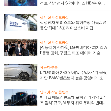
검토, 삼성전자·SK하이닉스 HBM4 수율
에 주도권 갈린다
전자·전기·정보통신
삼성전자 넷리스트와 특허분쟁 매듭, 5년
동안 최대 1.3조 라이선스비 지급
전자·전기·정보통신
[AI 뭉쳐야 산다⑧] LG·엔비디아 '피지컬 A
I' 동맹 강화, 구광모 제조·데이터·기술 결
집해 종합 로보틱스 기업으로
자동차·부품
BYD코리아 가격 앞세워 수입차 4위 올랐
지만, BMW·벤츠보다 높은 공임비에 소비
자 불만 폭발
인터넷·게임·콘텐츠
빅테크 메모리반도체 포함 장기계약 '2.7
조 달러' 규모, AI 투자 위축 우려와 반대
신호