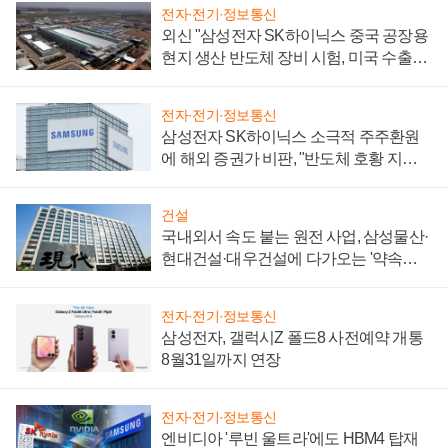
전자·전기·정보통신
외신 "삼성전자 SK하이닉스 중국 공장용
현지 생산 반도체 장비 시험, 미국 수출통
제 대비"
전자·전기·정보통신
삼성전자 SK하이닉스 소극적 주주환원
에 해외 증권가 비판, "반도체 호황 지속
성 의문"
건설
국내외서 속도 붙는 원전 사업, 삼성물산·
현대건설·대우건설에 다가오는 '약속의
시간'
전자·전기·정보통신
삼성전자, 갤럭시Z 폴드8 사전예약 개통
8월31일까지 연장
전자·전기·정보통신
엔비디아 '루빈 울트라'에도 HBM4 탑재