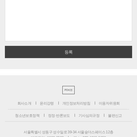
PC버전
회사소개
윤리강령
개인정보처리방침
이용자위원회
청소년보호정책
정정·반론보도
기사심의규정
불편신고
서울특별시 성동구 성수일로 39-34 서울숲더스페이스 12층