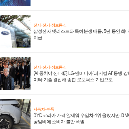
전자·전기·정보통신
삼성전자 넷리스트와 특허분쟁 매듭, 5년 동안 최대
지급
전자·전기·정보통신
[AI 뭉쳐야 산다⑧] LG·엔비디아 '피지컬 AI' 동맹 
이터·기술 결집해 종합 로보틱스 기업으로
자동차·부품
BYD코리아 가격 앞세워 수입차 4위 올랐지만, B
공임비에 소비자 불만 폭발