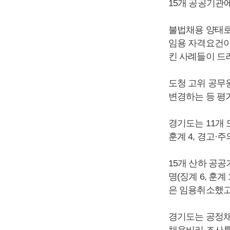
15개 공공기관
불법채용 양태로
임용 자격요건이 
킨 사례들이 드
도청 고위 공무
변경하는 등 평
경기도는 11개 도
훈계 4, 경고·주
15개 산하 공공기
명(징계 6, 훈
은 임용취소했고
경기도는 공정채
채용비리 조사를