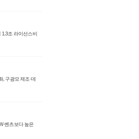
 1.3조 라이선스비
강화, 구광모 제조·데
MW·벤츠보다 높은