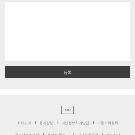
PC버전
회사소개
윤리강령
개인정보처리방침
이용자위원회
청소년보호정책
정정·반론보도
기사심의규정
불편신고