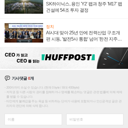
SK하이닉스, 용인 'Y2' 팹과 청주 'M17' 팹
건설에 54조 투자 결정
정치
AI시대 맞아 25년 만에 전력산업 구조개
편 시동, '발전5사 통합' 넘어 '한전 지주사'
재편론도
기사댓글
0
개
200자까지 쓰실 수 있습니다. (현재 0 byte / 최대 400byte)
저작권 등 다른 사람의 권리를 침해하거나 명예를 훼손하는 댓글은 관련 법률에 의해 제재
를 받을 수 있습니다.
타인에게 불쾌감을 주는 욕설 등 비하하는 단어가 내용에 포함되거나 인신공격성 글은 관
리자의 판단에 의해 삭제 합니다.