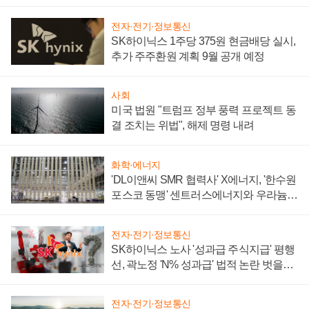
텍 '탈애플' 수익 다각화 속도
전자·전기·정보통신
SK하이닉스 1주당 375원 현금배당 실시,
추가 주주환원 계획 9월 공개 예정
사회
미국 법원 "트럼프 정부 풍력 프로젝트 동
결 조치는 위법", 해제 명령 내려
화학·에너지
'DL이앤씨 SMR 협력사' X에너지, '한수원
포스코 동맹' 센트러스에너지와 우라늄
계약 체결
전자·전기·정보통신
SK하이닉스 노사 '성과급 주식지급' 평행
선, 곽노정 'N% 성과급' 법적 논란 벗을지
주목
전자·전기·정보통신