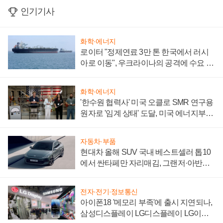
인기기사
화학·에너지
로이터 "정제연료 3만 톤 한국에서 러시
아로 이동", 우크라이나의 공격에 수요 늘
어
화학·에너지
'한수원 협력사' 미국 오클로 SMR 연구용
원자로 '임계 상태' 도달, 미국 에너지부
"중요한 이정표"
자동차·부품
현대차 올해 SUV 국내 베스트셀러 톱10
에서 싼타페만 자리매김, 그랜저·아반떼
'세단 쌍끌이'로 내수 방어
전자·전기·정보통신
아이폰18 '메모리 부족'에 출시 지연되나,
삼성디스플레이 LG디스플레이 LG이노