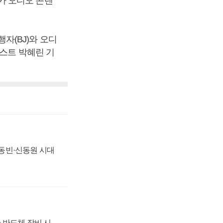
카 오디오 콘텐
자(BJ)와 오디
포스트 박혜린 기
 신동빈·신동원 시대
 반도체 장비 시