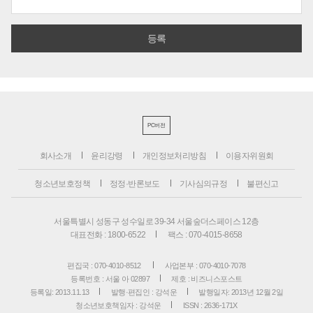
PC버전
회사소개
윤리강령
개인정보처리방침
이용자위원회
청소년보호정책
정정·반론보도
기사심의규정
불편신고
서울특별시 성동구 성수일로 39-34 서울숲더스페이스 12층
대표전화 : 1800-6522
팩스 : 070-4015-8658
편집국 : 070-4010-8512
사업본부 : 070-4010-7078
등록번호 : 서울 아 02897
제호 : 비즈니스포스트
등록일: 2013.11.13
발행·편집인 : 강석운
발행일자: 2013년 12월 2일
청소년보호책임자 : 강석운
ISSN : 2636-171X