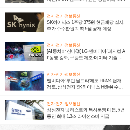
자 불만 폭발
전자·전기·정보통신
SK하이닉스 1주당 375원 현금배당 실시,
추가 주주환원 계획 9월 공개 예정
전자·전기·정보통신
[AI 뭉쳐야 산다⑧] LG·엔비디아 '피지컬 A
I' 동맹 강화, 구광모 제조·데이터·기술 결
집해 종합 로보틱스 기업으로
전자·전기·정보통신
엔비디아 '루빈 울트라'에도 HBM4 탑재
검토, 삼성전자·SK하이닉스 HBM4 수율
에 주도권 갈린다
전자·전기·정보통신
삼성전자 넷리스트와 특허분쟁 매듭, 5년
동안 최대 1.3조 라이선스비 지급