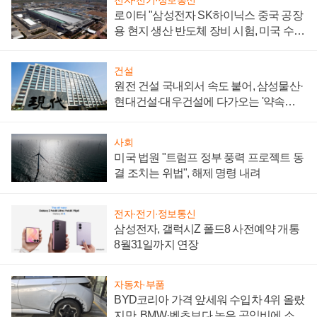
로이터 "삼성전자 SK하이닉스 중국 공장
용 현지 생산 반도체 장비 시험, 미국 수출
통제 대비"
건설
원전 건설 국내외서 속도 붙어, 삼성물산·
현대건설·대우건설에 다가오는 '약속의
시간'
사회
미국 법원 "트럼프 정부 풍력 프로젝트 동
결 조치는 위법", 해제 명령 내려
전자·전기·정보통신
삼성전자, 갤럭시Z 폴드8 사전예약 개통
8월31일까지 연장
자동차·부품
BYD코리아 가격 앞세워 수입차 4위 올랐
지만, BMW·벤츠보다 높은 공임비에 소비