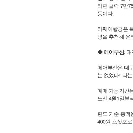
리핀 클락 7만75
등이다.
티웨이항공은 특
명을 추첨해 온
◆ 에어부산, 
에어부산은 대구
는 없었다!’ 라
예매 가능기간은
노선 4월1일부터
편도 기준 총액운
400원 △삿포로