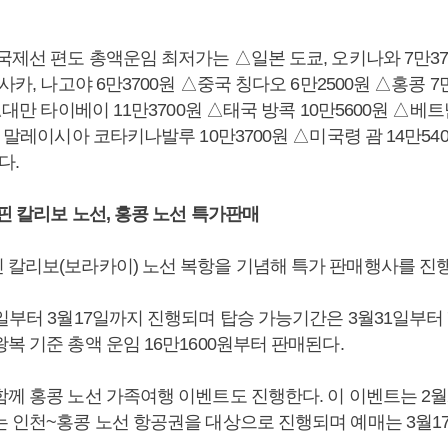
국제선 편도 총액운임 최저가는 △일본 도쿄, 오키나와 7만3
오사카, 나고야 6만3700원 △중국 칭다오 6만2500원 △홍콩 7
 △대만 타이베이 11만3700원 △태국 방콕 10만5600원 △베
, 말레이시아 코타키나발루 10만3700원 △미국령 괌 14만54
다.
핀 칼리보 노선, 홍콩 노선 특가판매
 칼리보(보라카이) 노선 복항을 기념해 특가 판매행사를 진
일부터 3월17일까지 진행되며 탑승 가능기간은 3월31일부터 
복 기준 총액 운임 16만1600원부터 판매된다.
께 홍콩 노선 가족여행 이벤트도 진행한다. 이 이벤트는 2월2
는 인천~홍콩 노선 항공권을 대상으로 진행되며 예매는 3월1