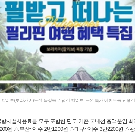
 칼리보(보라카이)노선 복항을 기념한 칼리보 노선 특가 이벤트를 진행한
항시설사용료를 모두 포함한 편도 기준 국내선 총액운임 최
200원 △부산~제주 2만1200원 △대구~제주 3만2200원 △광