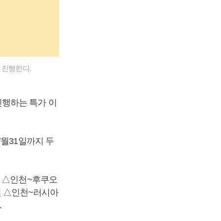
 진행한다.
진행하는 특가 이
7월31일까지 두
원 △인천~후쿠오
0원 △인천~러시아
.