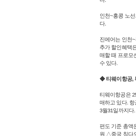
인천~홍콩 노선의
다.
진에어는 인천~
추가 할인혜택은
매할 때 프로모션
수 있다.
◆ 티웨이항공,
티웨이항공은 25
매하고 있다. 
3월31일까지다
편도 기준 총액운
원 △중국 칭다오