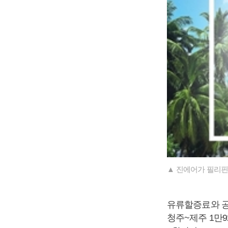
▲ 진에어가 필리핀
유류할증료와 공
청주~제주 1만9