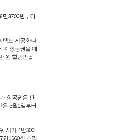
9만3700원부터
혜택도 제공한다.
되며 항공권을 예
5만 원 할인받을
특가 항공권을 판
간은 3월1일부터
 사가 4만300
7만1660원 △필