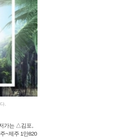
다.
저가는 △김포,
주~제주 1만820