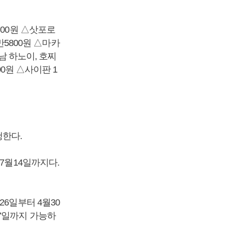
700원 △삿포로
만5800원 △마카
트남 하노이, 호찌
00원 △사이판 1
행한다.
7월14일까지다.
6일부터 4월30
7일까지 가능하