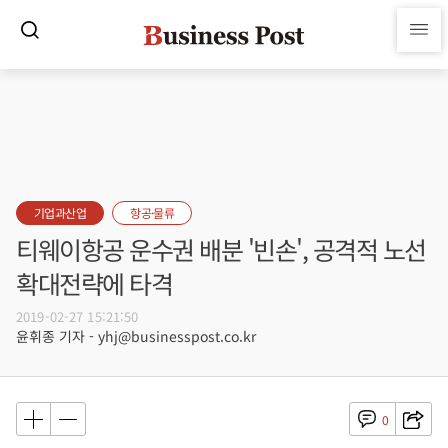
기업과산업
항공·물류
티웨이항공 운수권 배분 '빈손', 공격적 노선
확대전략에 타격
2019-02-27 15:21:50
윤휘종 기자 - yhj@businesspost.co.kr
0