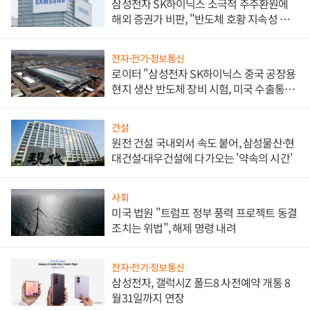
삼성전자 SK하이닉스 소극적 주주환원에
해외 증권가 비판, "반도체 호황 지속성 의
문"
전자·전기·정보통신
로이터 "삼성전자 SK하이닉스 중국 공장용
현지 생산 반도체 장비 시험, 미국 수출통제
대비"
건설
원전 건설 국내외서 속도 붙어, 삼성물산·현
대건설·대우건설에 다가오는 '약속의 시간'
사회
미국 법원 "트럼프 정부 풍력 프로젝트 동결
조치는 위법", 해제 명령 내려
전자·전기·정보통신
삼성전자, 갤럭시Z 폴드8 사전예약 개통 8
월31일까지 연장