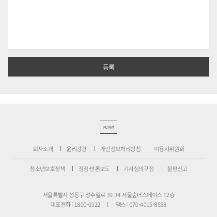
PC버전
회사소개
윤리강령
개인정보처리방침
이용자위원회
청소년보호정책
정정·반론보도
기사심의규정
불편신고
서울특별시 성동구 성수일로 39-34 서울숲더스페이스 12층
대표전화 : 1800-6522
팩스 : 070-4015-8658