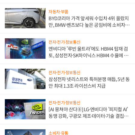
자동차·부품
BYD코리아 가격 앞세워 수입차 4위 올랐지
만, BMW·벤츠보다 높은 공임비에 소비자
불만 폭발
전자·전기·정보통신
엔비디아 '루빈 울트라'에도 HBM4 탑재 검
토, 삼성전자·SK하이닉스 HBM4 수율에 주
도권 갈린다
전자·전기·정보통신
삼성전자 넷리스트와 특허분쟁 매듭, 5년 동
안 최대 1.3조 라이선스비 지급
전자·전기·정보통신
[AI 뭉쳐야 산다⑧] LG·엔비디아 '피지컬 AI'
동맹 강화, 구광모 제조·데이터·기술 결집
해 종합 로보틱스 기업으로
소비자·유통