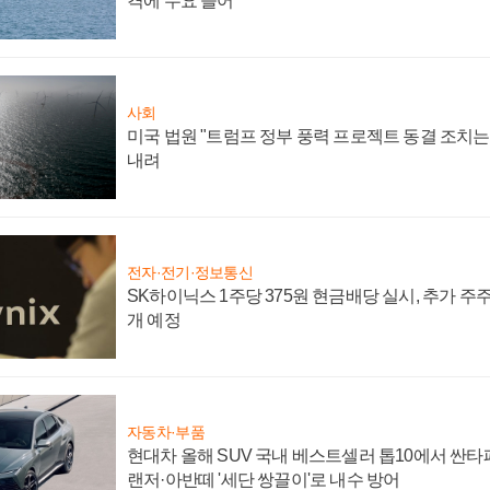
격에 수요 늘어
사회
미국 법원 "트럼프 정부 풍력 프로젝트 동결 조치는 
내려
전자·전기·정보통신
SK하이닉스 1주당 375원 현금배당 실시, 추가 주
개 예정
자동차·부품
현대차 올해 SUV 국내 베스트셀러 톱10에서 싼타
랜저·아반떼 '세단 쌍끌이'로 내수 방어