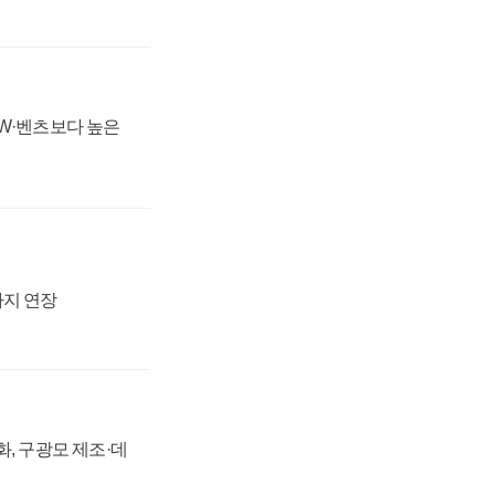
MW·벤츠보다 높은
까지 연장
강화, 구광모 제조·데