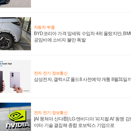
자동차·부품
BYD코리아 가격 앞세워 수입차 4위 올랐지만, B
공임비에 소비자 불만 폭발
전자·전기·정보통신
삼성전자, 갤럭시Z 폴드8 사전예약 개통 8월31일
전자·전기·정보통신
[AI 뭉쳐야 산다⑧] LG·엔비디아 '피지컬 AI' 동맹 
이터·기술 결집해 종합 로보틱스 기업으로