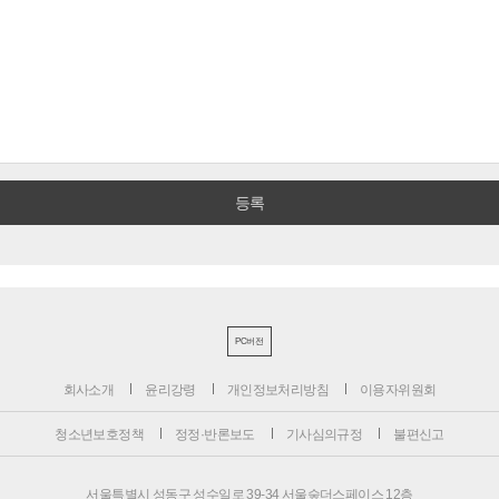
PC버전
회사소개
윤리강령
개인정보처리방침
이용자위원회
청소년보호정책
정정·반론보도
기사심의규정
불편신고
서울특별시 성동구 성수일로 39-34 서울숲더스페이스 12층