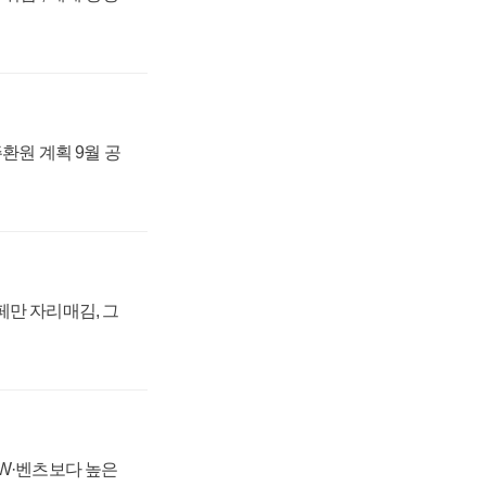
주환원 계획 9월 공
페만 자리매김, 그
MW·벤츠보다 높은