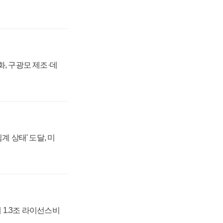
강화, 구광모 제조·데
계 상태' 도달, 미
 1.3조 라이선스비