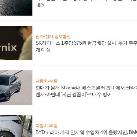
내려
전자·전기·정보통신
SK하이닉스 1주당 375원 현금배당 실시, 추가 주
개 예정
자동차·부품
현대차 올해 SUV 국내 베스트셀러 톱10에서 싼타
랜저·아반떼 '세단 쌍끌이'로 내수 방어
자동차·부품
BYD코리아 가격 앞세워 수입차 4위 올랐지만, B