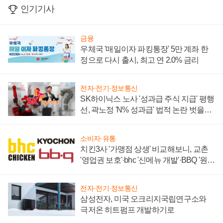
인기기사
금융
우체국 '매일이자 파킹통장' 5만 계좌 한
정으로 다시 출시, 최고 연 2.0% 금리
전자·전기·정보통신
SK하이닉스 노사 '성과급 주식 지급' 평행
선, 곽노정 'N% 성과급' 법적 논란 벗을지
주목
소비자·유통
치킨3사 '가맹점 상생' 비교해보니, 교촌
'영업권 보호'·bhc '신메뉴 개발'·BBQ '원가
부담'
전자·전기·정보통신
삼성전자, 미국 오크리지국립연구소와
극저온 히트펌프 개발하기로