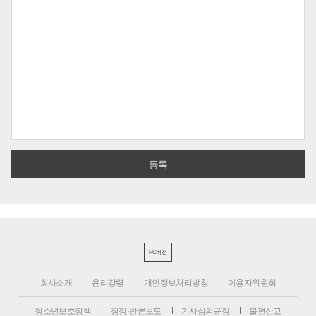
PC버전
회사소개
윤리강령
개인정보처리방침
이용자위원회
청소년보호정책
정정·반론보도
기사심의규정
불편신고