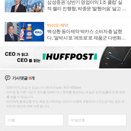
삼섬증권 '상반기 영업이익 1조 클럽' 실
적 랠리 진행형, 박종문 '발행어음' 달고 연
임 향하나
바이오·제약
백상환 동아제약 박카스 소비자층 넓혔
다, '얼박사'로 '레트로'로 제품군 다변화
주효
기사댓글
0
개
200자까지 쓰실 수 있습니다. (현재 0 byte / 최대 400byte)
저작권 등 다른 사람의 권리를 침해하거나 명예를 훼손하는 댓글은 관련 법률에 의해 제재
를 받을 수 있습니다.
타인에게 불쾌감을 주는 욕설 등 비하하는 단어가 내용에 포함되거나 인신공격성 글은 관
리자의 판단에 의해 삭제 합니다.