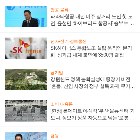
항공·물류
파라타항공 내년 미주 장거리 노선 첫 도
전, 윤철민 '하이브리드 항공사' 승부수 통
할까
전자·전기·정보통신
SK하이닉스 통합노조 설립 움직임 본격
화, 성과급 체계 불만에 3500명 결집
공기업
강원랜드 정책 불확실성에 중장기 비전
'흔들', 신임 사장의 정부 설득 과제 무거워
져
소비자·유통
[현장] 롯데마트 야심작 '부산 물류센터' 가
보니, 장보기 상품 자동으로 담는 '로봇 40
0대' 장관
금융