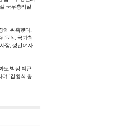
시절 국무총리실
장에 위촉했다.
위원장, 국가청
사장, 성신여자
봐도 박심 박근
며 ”김황식 총