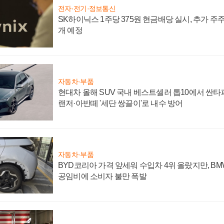
전자·전기·정보통신
SK하이닉스 1주당 375원 현금배당 실시, 추가 주
개 예정
자동차·부품
현대차 올해 SUV 국내 베스트셀러 톱10에서 싼타
랜저·아반떼 '세단 쌍끌이'로 내수 방어
자동차·부품
BYD코리아 가격 앞세워 수입차 4위 올랐지만, B
공임비에 소비자 불만 폭발