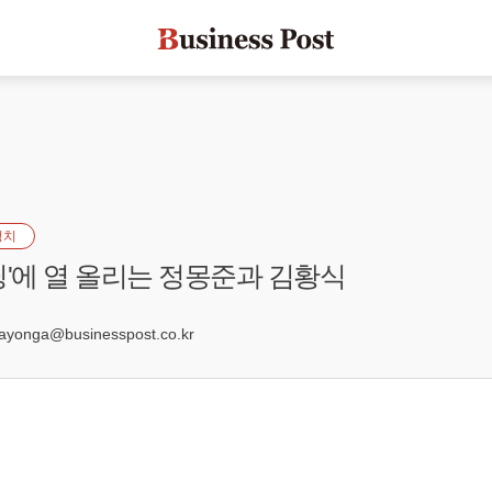
정치
팅'에 열 올리는 정몽준과 김황식
5
onga@businesspost.co.kr