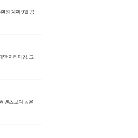
주환원 계획 9월 공
페만 자리매김, 그
MW·벤츠보다 높은