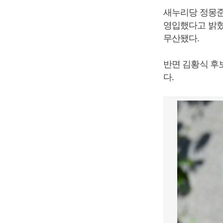
새누리당 정몽준
영입했다고 밝혔
무산됐다.
반면 김황식 후
다.