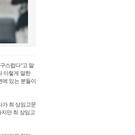
송구스럽다”고 말
나 이렇게 말한
변에 있는 분들이
다가 최 상임고문
하지만 최 상임고