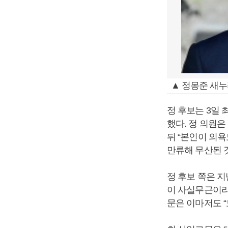
▲ 정몽준 새
정 후보는 3일
했다. 정 의원
뒤 “본인이 의
만류해 무산된 것
정 후보 쪽은 
이 사실무근이라
문은 이마저도 “