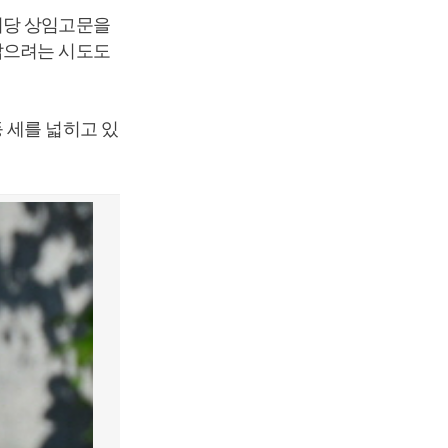
리당 상임고문을
잡으려는 시도도
 세를 넓히고 있