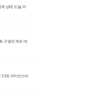
계 상태' 도달, 미
강화, 구광모 제조·데
 1.3조 라이선스비