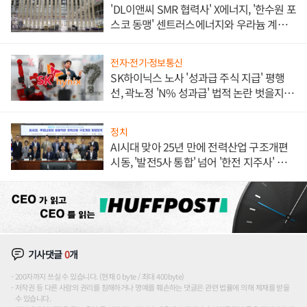
'DL이앤씨 SMR 협력사' X에너지, '한수원 포
스코 동맹' 센트러스에너지와 우라늄 계약
체결
전자·전기·정보통신
SK하이닉스 노사 '성과급 주식 지급' 평행
선, 곽노정 'N% 성과급' 법적 논란 벗을지 주
목
정치
AI시대 맞아 25년 만에 전력산업 구조개편
시동, '발전5사 통합' 넘어 '한전 지주사' 재편
론도
기사댓글
0
개
200자까지 쓰실 수 있습니다. (현재 0 byte / 최대 400byte)
저작권 등 다른 사람의 권리를 침해하거나 명예를 훼손하는 댓글은 관련 법률에 의해 제재를 받을
수 있습니다.