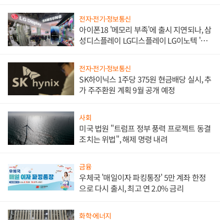
쌍끌이'로 내수 방어
전자·전기·정보통신
아이폰18 '메모리 부족'에 출시 지연되나, 삼
성디스플레이 LG디스플레이 LG이노텍 '탈
애플' 수익 다각화 속도
전자·전기·정보통신
SK하이닉스 1주당 375원 현금배당 실시, 추
가 주주환원 계획 9월 공개 예정
사회
미국 법원 "트럼프 정부 풍력 프로젝트 동결
조치는 위법", 해제 명령 내려
금융
우체국 '매일이자 파킹통장' 5만 계좌 한정
으로 다시 출시, 최고 연 2.0% 금리
화학·에너지