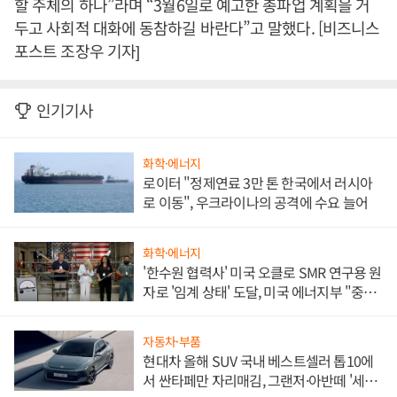
할 주체의 하나”라며 “3월6일로 예고한 총파업 계획을 거
두고 사회적 대화에 동참하길 바란다”고 말했다. [비즈니스
포스트 조장우 기자]
인기기사
화학·에너지
로이터 "정제연료 3만 톤 한국에서 러시아
로 이동", 우크라이나의 공격에 수요 늘어
화학·에너지
'한수원 협력사' 미국 오클로 SMR 연구용 원
자로 '임계 상태' 도달, 미국 에너지부 "중요
한 이정표"
자동차·부품
현대차 올해 SUV 국내 베스트셀러 톱10에
서 싼타페만 자리매김, 그랜저·아반떼 '세단