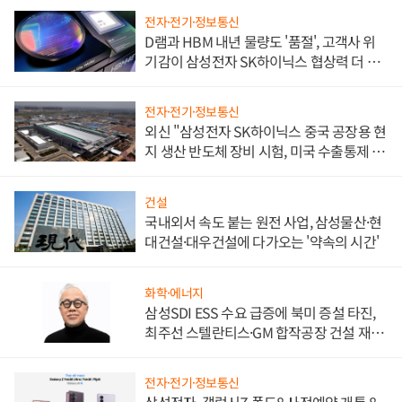
전자·전기·정보통신
D램과 HBM 내년 물량도 '품절', 고객사 위
기감이 삼성전자 SK하이닉스 협상력 더 키
워
전자·전기·정보통신
외신 "삼성전자 SK하이닉스 중국 공장용 현
지 생산 반도체 장비 시험, 미국 수출통제 대
비"
건설
국내외서 속도 붙는 원전 사업, 삼성물산·현
대건설·대우건설에 다가오는 '약속의 시간'
화학·에너지
삼성SDI ESS 수요 급증에 북미 증설 타진,
최주선 스텔란티스·GM 합작공장 건설 재추
진하나
전자·전기·정보통신