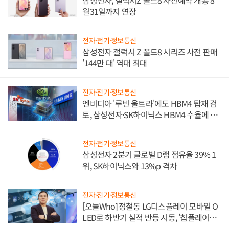
삼성전자, 갤럭시Z 폴드8 사전예약 개통 8
월31일까지 연장
전자·전기·정보통신
삼성전자 갤럭시 Z 폴드8 시리즈 사전 판매
'144만 대' 역대 최대
전자·전기·정보통신
엔비디아 '루빈 울트라'에도 HBM4 탑재 검
토, 삼성전자·SK하이닉스 HBM4 수율에 주
도권 갈린다
전자·전기·정보통신
삼성전자 2분기 글로벌 D램 점유율 39% 1
위, SK하이닉스와 13%p 격차
전자·전기·정보통신
[오늘Who] 정철동 LG디스플레이 모바일 O
LED로 하반기 실적 반등 시동, '칩플레이
션'에 가격 인하 압박은 부담