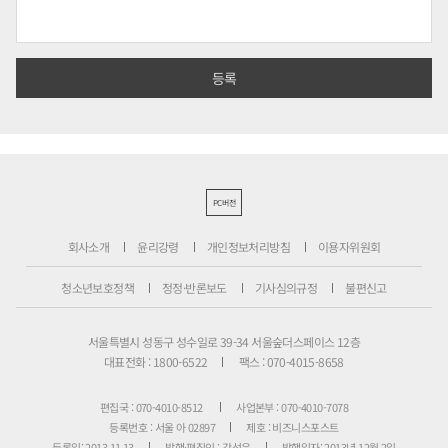
PC버전
회사소개
윤리강령
개인정보처리방침
이용자위원회
청소년보호정책
정정·반론보도
기사심의규정
불편신고
서울특별시 성동구 성수일로 39-34 서울숲더스페이스 12층
대표전화 : 1800-6522
팩스 : 070-4015-8658
편집국 : 070-4010-8512
사업본부 : 070-4010-7078
등록번호 : 서울 아 02897
제호 : 비즈니스포스트
등록일: 2013.11.13
발행·편집인 : 강석운
발행일자: 2013년 12월 2일