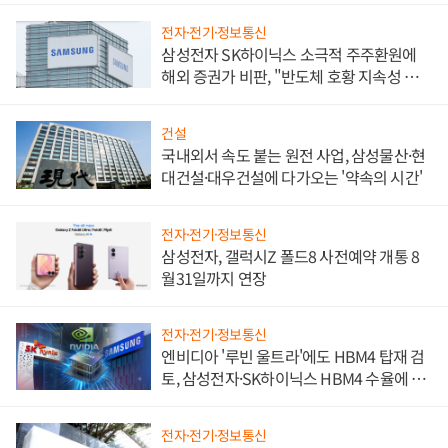
전자·전기·정보통신
삼성전자 SK하이닉스 소극적 주주환원에
해외 증권가 비판, "반도체 호황 지속성 의
문"
건설
국내외서 속도 붙는 원전 사업, 삼성물산·현
대건설·대우건설에 다가오는 '약속의 시간'
전자·전기·정보통신
삼성전자, 갤럭시Z 폴드8 사전예약 개통 8
월31일까지 연장
전자·전기·정보통신
엔비디아 '루빈 울트라'에도 HBM4 탑재 검
토, 삼성전자·SK하이닉스 HBM4 수율에 주
도권 갈린다
전자·전기·정보통신