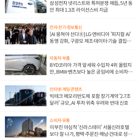
삼성전자 넷리스트와 특허분쟁 매듭, 5년 동
안 최대 1.3조 라이선스비 지급
전자·전기·정보통신
[AI 뭉쳐야 산다⑧] LG·엔비디아 '피지컬 AI'
동맹 강화, 구광모 제조·데이터·기술 결집
해 종합 로보틱스 기업으로
자동차·부품
BYD코리아 가격 앞세워 수입차 4위 올랐지
만, BMW·벤츠보다 높은 공임비에 소비자
불만 폭발
인터넷·게임·콘텐츠
빅테크 메모리반도체 포함 장기계약 '2.7조
달러' 규모, AI 투자 위축 우려와 반대 신호
소비자·유통
이부진 야심작 '신라스테이' 서울신라호텔
보다 잘 나가, 평택·주문진·해남·건대로 성