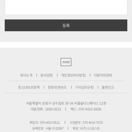
PC버전
회사소개
윤리강령
개인정보처리방침
이용자위원회
청소년보호정책
정정·반론보도
기사심의규정
불편신고
서울특별시 성동구 성수일로 39-34 서울숲더스페이스 12층
대표전화 : 1800-6522
팩스 : 070-4015-8658
편집국 : 070-4010-8512
사업본부 : 070-4010-7078
등록번호 : 서울 아 02897
제호 : 비즈니스포스트