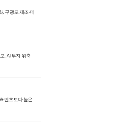
강화, 구광모 제조·데
, AI 투자 위축
MW·벤츠보다 높은