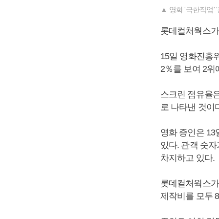
▲ 영화 '극한직업' 
롯데컬처웍스가 
15일 영화진흥위
2％를 보여 2위
스크린 점유율은
로 나타낸 것이다
영화 증인은 1
있다. 관객 숫자
차지하고 있다.
롯데컬처웍스가 배
제작비를 모두 8