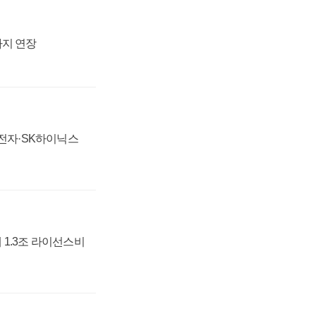
까지 연장
성전자·SK하이닉스
 1.3조 라이선스비