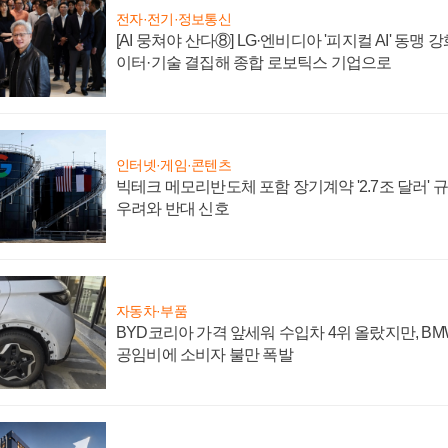
전자·전기·정보통신
[AI 뭉쳐야 산다⑧] LG·엔비디아 '피지컬 AI' 동맹 
이터·기술 결집해 종합 로보틱스 기업으로
인터넷·게임·콘텐츠
빅테크 메모리반도체 포함 장기계약 '2.7조 달러' 규모
우려와 반대 신호
자동차·부품
BYD코리아 가격 앞세워 수입차 4위 올랐지만, B
공임비에 소비자 불만 폭발