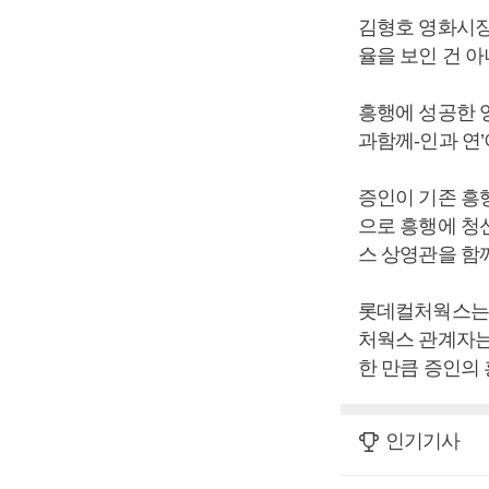
김형호 영화시장
율을 보인 건 아
흥행에 성공한 영
과함께-인과 연’이
증인이 기존 흥
으로 흥행에 청
스 상영관을 함
롯데컬처웍스는 C
처웍스 관계자는
한 만큼 증인의 
인기기사