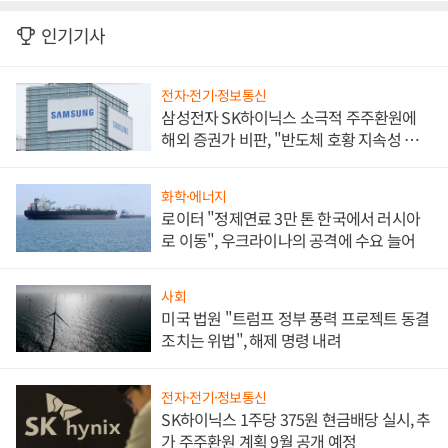
인기기사
전자·전기·정보통신
삼성전자 SK하이닉스 소극적 주주환원에
해외 증권가 비판, "반도체 호황 지속성 의
문"
화학·에너지
로이터 "정제연료 3만 톤 한국에서 러시아
로 이동", 우크라이나의 공격에 수요 늘어
사회
미국 법원 "트럼프 정부 풍력 프로젝트 동결
조치는 위법", 해제 명령 내려
전자·전기·정보통신
SK하이닉스 1주당 375원 현금배당 실시, 추
가 주주환원 계획 9월 공개 예정