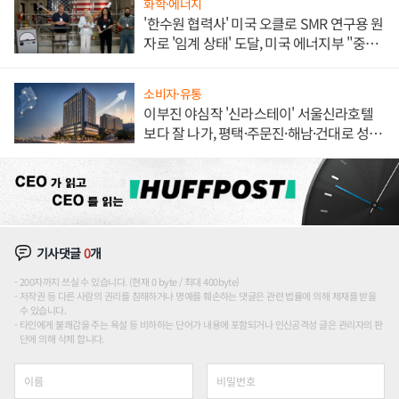
화학·에너지
'한수원 협력사' 미국 오클로 SMR 연구용 원
자로 '임계 상태' 도달, 미국 에너지부 "중요
한 이정표"
소비자·유통
이부진 야심작 '신라스테이' 서울신라호텔
보다 잘 나가, 평택·주문진·해남·건대로 성
장판 더 넓힌다
기사댓글
0
개
200자까지 쓰실 수 있습니다. (현재 0 byte / 최대 400byte)
저작권 등 다른 사람의 권리를 침해하거나 명예를 훼손하는 댓글은 관련 법률에 의해 제재를 받을
수 있습니다.
타인에게 불쾌감을 주는 욕설 등 비하하는 단어가 내용에 포함되거나 인신공격성 글은 관리자의 판
단에 의해 삭제 합니다.