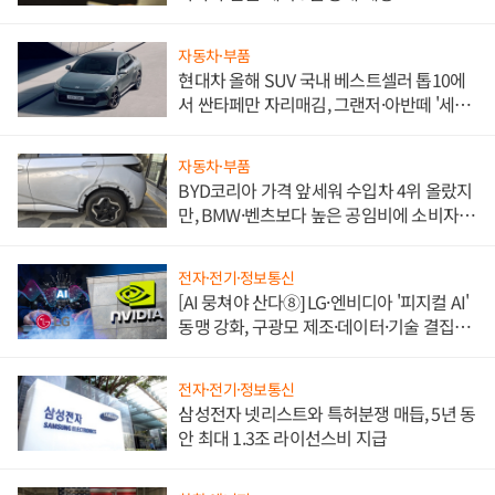
자동차·부품
현대차 올해 SUV 국내 베스트셀러 톱10에
서 싼타페만 자리매김, 그랜저·아반떼 '세단
쌍끌이'로 내수 방어
자동차·부품
BYD코리아 가격 앞세워 수입차 4위 올랐지
만, BMW·벤츠보다 높은 공임비에 소비자
불만 폭발
전자·전기·정보통신
[AI 뭉쳐야 산다⑧] LG·엔비디아 '피지컬 AI'
동맹 강화, 구광모 제조·데이터·기술 결집
해 종합 로보틱스 기업으로
전자·전기·정보통신
삼성전자 넷리스트와 특허분쟁 매듭, 5년 동
안 최대 1.3조 라이선스비 지급