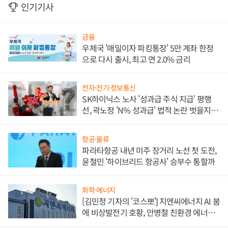
인기기사
금융
우체국 '매일이자 파킹통장' 5만 계좌 한정
으로 다시 출시, 최고 연 2.0% 금리
전자·전기·정보통신
SK하이닉스 노사 '성과급 주식 지급' 평행
선, 곽노정 'N% 성과급' 법적 논란 벗을지 주
목
항공·물류
파라타항공 내년 미주 장거리 노선 첫 도전,
윤철민 '하이브리드 항공사' 승부수 통할까
화학·에너지
[김민정 기자의 '코스뽀'] 지엔씨에너지 AI 붐
에 비상발전기 호황, 안병철 친환경 에너지
발전전문기업 향한다