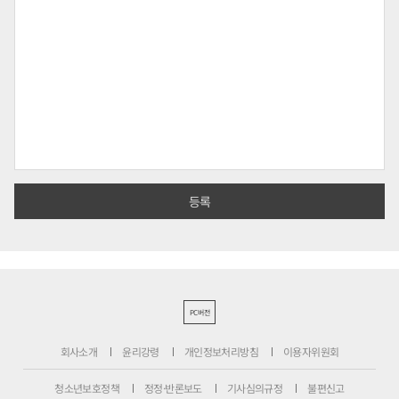
PC버전
회사소개
윤리강령
개인정보처리방침
이용자위원회
청소년보호정책
정정·반론보도
기사심의규정
불편신고