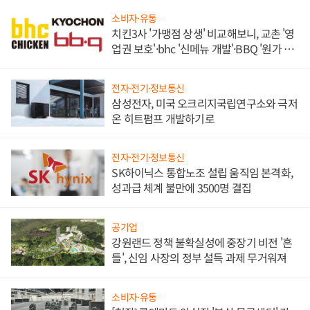
소비자·유통
치킨3사 '가맹점 상생' 비교해보니, 교촌 '영
업권 보호'·bhc '신메뉴 개발'·BBQ '원가 부
담'
전자·전기·정보통신
삼성전자, 미국 오크리지국립연구소와 극저
온 히트펌프 개발하기로
전자·전기·정보통신
SK하이닉스 통합노조 설립 움직임 본격화,
성과급 체계 불만에 3500명 결집
공기업
강원랜드 정책 불확실성에 중장기 비전 '흔
들', 신임 사장의 정부 설득 과제 무거워져
소비자·유통