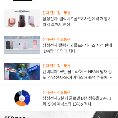
진하나
전자·전기·정보통신
삼성전자, 갤럭시Z 폴드8 사전예약 개통 8
월31일까지 연장
전자·전기·정보통신
삼성전자 갤럭시 Z 폴드8 시리즈 사전 판매
'144만 대' 역대 최대
전자·전기·정보통신
엔비디아 '루빈 울트라'에도 HBM4 탑재 검
토, 삼성전자·SK하이닉스 HBM4 수율에 주
도권 갈린다
전자·전기·정보통신
삼성전자 2분기 글로벌 D램 점유율 39% 1
위, SK하이닉스와 13%p 격차