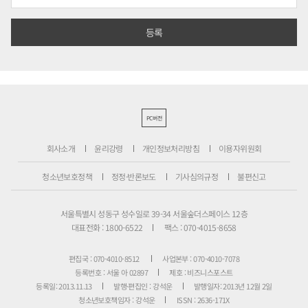
PC버전
회사소개
윤리강령
개인정보처리방침
이용자위원회
청소년보호정책
정정·반론보도
기사심의규정
불편신고
서울특별시 성동구 성수일로 39-34 서울숲더스페이스 12층
대표전화 : 1800-6522
팩스 : 070-4015-8658
편집국 : 070-4010-8512
사업본부 : 070-4010-7078
등록번호 : 서울 아 02897
제호 : 비즈니스포스트
등록일: 2013.11.13
발행·편집인 : 강석운
발행일자: 2013년 12월 2일
청소년보호책임자 : 강석운
ISSN : 2636-171X