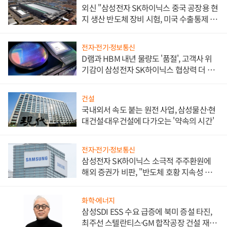
외신 "삼성전자 SK하이닉스 중국 공장용 현
지 생산 반도체 장비 시험, 미국 수출통제 대
비"
전자·전기·정보통신
D램과 HBM 내년 물량도 '품절', 고객사 위
기감이 삼성전자 SK하이닉스 협상력 더 키
워
건설
국내외서 속도 붙는 원전 사업, 삼성물산·현
대건설·대우건설에 다가오는 '약속의 시간'
전자·전기·정보통신
삼성전자 SK하이닉스 소극적 주주환원에
해외 증권가 비판, "반도체 호황 지속성 의
문"
화학·에너지
삼성SDI ESS 수요 급증에 북미 증설 타진,
최주선 스텔란티스·GM 합작공장 건설 재추