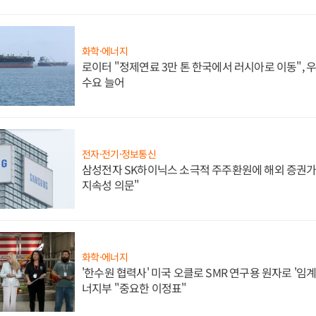
화학·에너지
로이터 "정제연료 3만 톤 한국에서 러시아로 이동",
수요 늘어
전자·전기·정보통신
삼성전자 SK하이닉스 소극적 주주환원에 해외 증권가 
지속성 의문"
화학·에너지
'한수원 협력사' 미국 오클로 SMR 연구용 원자로 '임계 
너지부 "중요한 이정표"