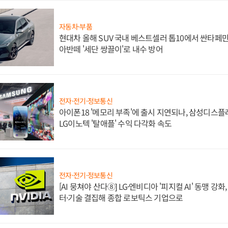
자동차·부품
현대차 올해 SUV 국내 베스트셀러 톱10에서 싼타페만
아반떼 '세단 쌍끌이'로 내수 방어
전자·전기·정보통신
아이폰18 '메모리 부족'에 출시 지연되나, 삼성디스
LG이노텍 '탈애플' 수익 다각화 속도
전자·전기·정보통신
[AI 뭉쳐야 산다⑧] LG·엔비디아 '피지컬 AI' 동맹 강
터·기술 결집해 종합 로보틱스 기업으로