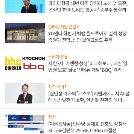
파라타항공 내년 미주 장거리 노선 첫 도전,
윤철민 '하이브리드 항공사' 승부수 통할까
인터넷·게임·콘텐츠
YG엔터 하반기 빅뱅 월드투어로 실적 성장
증권가 전망, 신인 보이그룹도 주목
소비자·유통
치킨3사 '가맹점 상생' 비교해보니, 교촌 '영
업권 보호'·bhc '신메뉴 개발'·BBQ '원가 부
담'
화학·에너지
[김민정 기자의 '코스뽀'] 지엔씨에너지 AI 붐
에 비상발전기 호황, 안병철 친환경 에너지
발전전문기업 향한다
정치
[여론조사꽃] 민주당 당대표 선호도 정청래
30.5%·김민석 29.6%, 0.9%p 초접전