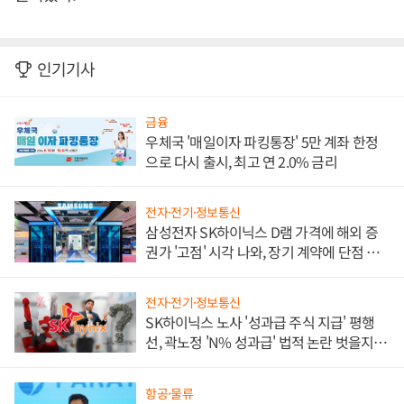
인기기사
금융
우체국 '매일이자 파킹통장' 5만 계좌 한정
으로 다시 출시, 최고 연 2.0% 금리
전자·전기·정보통신
삼성전자 SK하이닉스 D램 가격에 해외 증
권가 '고점' 시각 나와, 장기 계약에 단점 부
각
전자·전기·정보통신
SK하이닉스 노사 '성과급 주식 지급' 평행
선, 곽노정 'N% 성과급' 법적 논란 벗을지 주
목
항공·물류