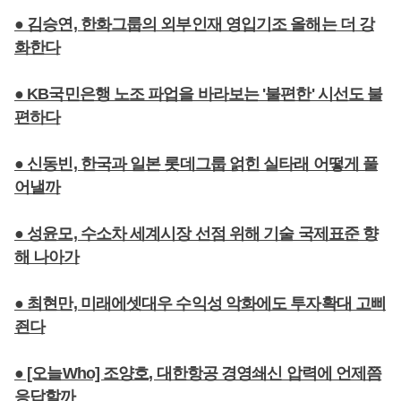
● 김승연, 한화그룹의 외부인재 영입기조 올해는 더 강
화한다
● KB국민은행 노조 파업을 바라보는 '불편한' 시선도 불
편하다
● 신동빈, 한국과 일본 롯데그룹 얽힌 실타래 어떻게 풀
어낼까
● 성윤모, 수소차 세계시장 선점 위해 기술 국제표준 향
해 나아가
● 최현만, 미래에셋대우 수익성 악화에도 투자확대 고삐
죈다
● [오늘Who] 조양호, 대한항공 경영쇄신 압력에 언제쯤
응답할까