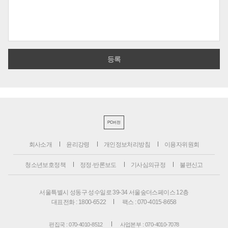
PC버전
회사소개
윤리강령
개인정보처리방침
이용자위원회
청소년보호정책
정정·반론보도
기사심의규정
불편신고
서울특별시 성동구 성수일로 39-34 서울숲더스페이스 12층
대표전화 : 1800-6522
팩스 : 070-4015-8658
편집국 : 070-4010-8512
사업본부 : 070-4010-7078