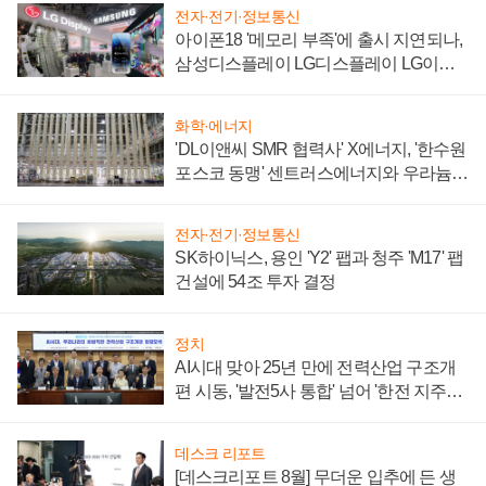
전자·전기·정보통신
아이폰18 '메모리 부족'에 출시 지연되나,
삼성디스플레이 LG디스플레이 LG이노
텍 '탈애플' 수익 다각화 속도
화학·에너지
'DL이앤씨 SMR 협력사' X에너지, '한수원
포스코 동맹' 센트러스에너지와 우라늄
계약 체결
전자·전기·정보통신
SK하이닉스, 용인 'Y2' 팹과 청주 'M17' 팹
건설에 54조 투자 결정
정치
AI시대 맞아 25년 만에 전력산업 구조개
편 시동, '발전5사 통합' 넘어 '한전 지주사'
재편론도
데스크 리포트
[데스크리포트 8월] 무더운 입추에 든 생