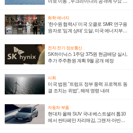
아로 이동", 우크라이나의 공격에 수요 늘
어
화학·에너지
'한수원 협력사' 미국 오클로 SMR 연구용
원자로 '임계 상태' 도달, 미국 에너지부
"중요한 이정표"
전자·전기·정보통신
SK하이닉스 1주당 375원 현금배당 실시,
추가 주주환원 계획 9월 공개 예정
사회
미국 법원 "트럼프 정부 풍력 프로젝트 동
결 조치는 위법", 해제 명령 내려
자동차·부품
현대차 올해 SUV 국내 베스트셀러 톱10
에서 싼타페만 자리매김, 그랜저·아반떼
'세단 쌍끌이'로 내수 방어