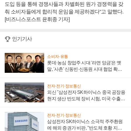
도입 등을 통해 경쟁사들과 차별화된 원가 경쟁력을 갖
춰 소비자들에게 합리적 운임을 제공하겠다”고 말했다.
[비즈니스포스트 윤휘종 기자]
인기기사
소비자·유통
롯데·농심 창업주 시대 '라면 앙금'은 옛
말, '사촌' 신동빈·신동원 시대 협업 확대
일로
전자·전기·정보통신
외신 "삼성전자 SK하이닉스 중국 공장용
현지 생산 반도체 장비 시험, 미국 수출통
제 대비"
전자·전기·정보통신
삼성전자 SK하이닉스 소극적 주주환원
에 해외 증권가 비판, "반도체 호황 지속