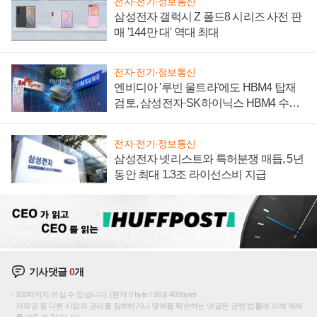
전자·전기·정보통신
삼성전자 갤럭시 Z 폴드8 시리즈 사전 판
매 '144만 대' 역대 최대
전자·전기·정보통신
엔비디아 '루빈 울트라'에도 HBM4 탑재
검토, 삼성전자·SK하이닉스 HBM4 수율
에 주도권 갈린다
전자·전기·정보통신
삼성전자 넷리스트와 특허분쟁 매듭, 5년
동안 최대 1.3조 라이선스비 지급
기사댓글
0
개
200자까지 쓰실 수 있습니다. (현재 0 byte / 최대 400byte)
저작권 등 다른 사람의 권리를 침해하거나 명예를 훼손하는 댓글은 관련 법률에 의해 제재
를 받을 수 있습니다.