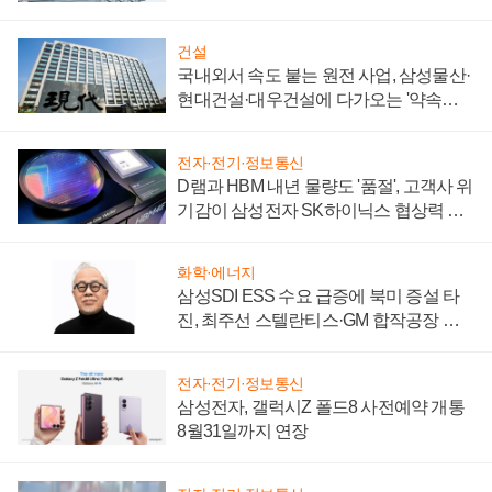
성 의문"
건설
국내외서 속도 붙는 원전 사업, 삼성물산·
현대건설·대우건설에 다가오는 '약속의
시간'
전자·전기·정보통신
D램과 HBM 내년 물량도 '품절', 고객사 위
기감이 삼성전자 SK하이닉스 협상력 더
키워
화학·에너지
삼성SDI ESS 수요 급증에 북미 증설 타
진, 최주선 스텔란티스·GM 합작공장 건
설 재추진하나
전자·전기·정보통신
삼성전자, 갤럭시Z 폴드8 사전예약 개통
8월31일까지 연장