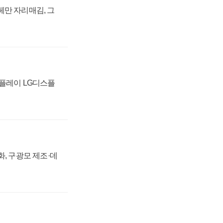
페만 자리매김, 그
스플레이 LG디스플
강화, 구광모 제조·데