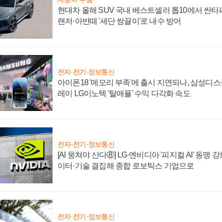
현대차 올해 SUV 국내 베스트셀러 톱10에서 싼타
랜저·아반떼 '세단 쌍끌이'로 내수 방어
전자·전기·정보통신
아이폰18 '메모리 부족'에 출시 지연되나, 삼성디
레이 LG이노텍 '탈애플' 수익 다각화 속도
전자·전기·정보통신
[AI 뭉쳐야 산다⑧] LG·엔비디아 '피지컬 AI' 동맹 
이터·기술 결집해 종합 로보틱스 기업으로
전자·전기·정보통신