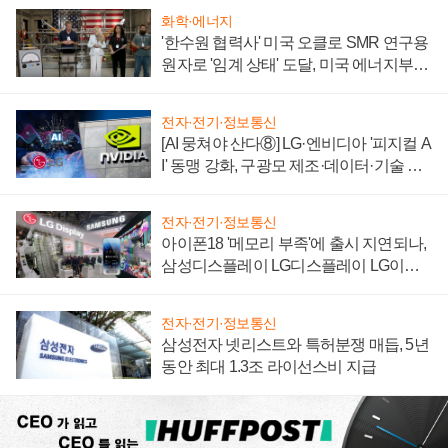
화학·에너지
'한수원 협력사' 미국 오클로 SMR 연구용
원자로 '임계 상태' 도달, 미국 에너지부
"중요한 이정표"
전자·전기·정보통신
[AI 뭉쳐야 산다⑧] LG·엔비디아 '피지컬 A
I' 동맹 강화, 구광모 제조·데이터·기술 결
집해 종합 로보틱스 기업으로
전자·전기·정보통신
아이폰18 '메모리 부족'에 출시 지연되나,
삼성디스플레이 LG디스플레이 LG이노
텍 '탈애플' 수익 다각화 속도
전자·전기·정보통신
삼성전자 넷리스트와 특허분쟁 매듭, 5년
동안 최대 1.3조 라이선스비 지급