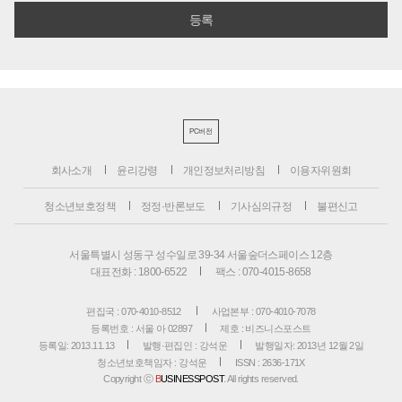
PC버전
회사소개
윤리강령
개인정보처리방침
이용자위원회
청소년보호정책
정정·반론보도
기사심의규정
불편신고
서울특별시 성동구 성수일로 39-34 서울숲더스페이스 12층
대표전화 : 1800-6522
팩스 : 070-4015-8658
편집국 : 070-4010-8512
사업본부 : 070-4010-7078
등록번호 : 서울 아 02897
제호 : 비즈니스포스트
등록일: 2013.11.13
발행·편집인 : 강석운
발행일자: 2013년 12월 2일
청소년보호책임자 : 강석운
ISSN : 2636-171X
Copyright ⓒ
B
USINESSPOST
. All rights reserved.