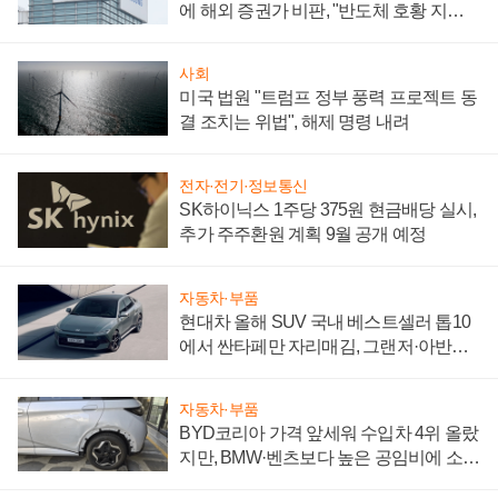
에 해외 증권가 비판, "반도체 호황 지속
성 의문"
사회
미국 법원 "트럼프 정부 풍력 프로젝트 동
결 조치는 위법", 해제 명령 내려
전자·전기·정보통신
SK하이닉스 1주당 375원 현금배당 실시,
추가 주주환원 계획 9월 공개 예정
자동차·부품
현대차 올해 SUV 국내 베스트셀러 톱10
에서 싼타페만 자리매김, 그랜저·아반떼
'세단 쌍끌이'로 내수 방어
자동차·부품
BYD코리아 가격 앞세워 수입차 4위 올랐
지만, BMW·벤츠보다 높은 공임비에 소비
자 불만 폭발