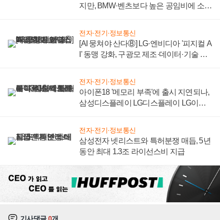
지만, BMW·벤츠보다 높은 공임비에 소비
자 불만 폭발
전자·전기·정보통신
[AI 뭉쳐야 산다⑧] LG·엔비디아 '피지컬 A
I' 동맹 강화, 구광모 제조·데이터·기술 결
집해 종합 로보틱스 기업으로
전자·전기·정보통신
아이폰18 '메모리 부족'에 출시 지연되나,
삼성디스플레이 LG디스플레이 LG이노
텍 '탈애플' 수익 다각화 속도
전자·전기·정보통신
삼성전자 넷리스트와 특허분쟁 매듭, 5년
동안 최대 1.3조 라이선스비 지급
기사댓글
0
개