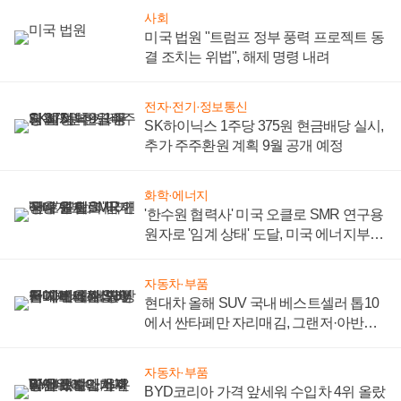
사회
미국 법원 "트럼프 정부 풍력 프로젝트 동
결 조치는 위법", 해제 명령 내려
전자·전기·정보통신
SK하이닉스 1주당 375원 현금배당 실시,
추가 주주환원 계획 9월 공개 예정
화학·에너지
'한수원 협력사' 미국 오클로 SMR 연구용
원자로 '임계 상태' 도달, 미국 에너지부
"중요한 이정표"
자동차·부품
현대차 올해 SUV 국내 베스트셀러 톱10
에서 싼타페만 자리매김, 그랜저·아반떼
'세단 쌍끌이'로 내수 방어
자동차·부품
BYD코리아 가격 앞세워 수입차 4위 올랐