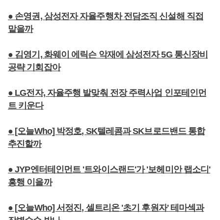
● 손영권, 삼성전자 자율주행차 전담조직 신설해 직접
맡을까
● 김영기, 화웨이 에릭슨 악재에 삼성전자 5G 통신장비
공략 기회잡아
● LG전자, 자율주행 발맞춰 전장 주력사업 인포테인먼
트 키운다
● [오늘Who] 박정호, SK텔레콤과 SK브로드밴드 통합
추진할까
● JYP엔터테인먼트 '트와이스랜드'가 '보헤미안 랩소디'
흥행 이을까
● [오늘Who] 서정진, 셀트리온 '초기 후원자' 테마섹과