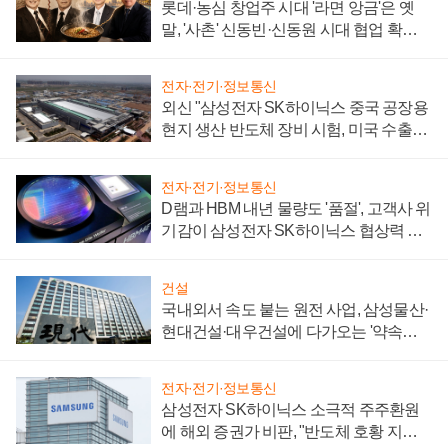
롯데·농심 창업주 시대 '라면 앙금'은 옛
말, '사촌' 신동빈·신동원 시대 협업 확대
일로
전자·전기·정보통신
외신 "삼성전자 SK하이닉스 중국 공장용
현지 생산 반도체 장비 시험, 미국 수출통
제 대비"
전자·전기·정보통신
D램과 HBM 내년 물량도 '품절', 고객사 위
기감이 삼성전자 SK하이닉스 협상력 더
키워
건설
국내외서 속도 붙는 원전 사업, 삼성물산·
현대건설·대우건설에 다가오는 '약속의
시간'
전자·전기·정보통신
삼성전자 SK하이닉스 소극적 주주환원
에 해외 증권가 비판, "반도체 호황 지속