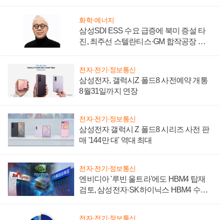
성 의문"
화학·에너지
삼성SDI ESS 수요 급증에 북미 증설 타
진, 최주선 스텔란티스·GM 합작공장 건
설 재추진하나
전자·전기·정보통신
삼성전자, 갤럭시Z 폴드8 사전예약 개통
8월31일까지 연장
전자·전기·정보통신
삼성전자 갤럭시 Z 폴드8 시리즈 사전 판
매 '144만 대' 역대 최대
전자·전기·정보통신
엔비디아 '루빈 울트라'에도 HBM4 탑재
검토, 삼성전자·SK하이닉스 HBM4 수율
에 주도권 갈린다
전자·전기·정보통신