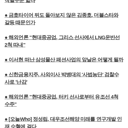
작별수순 밟나
● 금호타이어 뒤도 돌아보지 않은 김종호, 더블스타와
갈등 때문인가
● 해외언론 "현대중공업, 그리스 선사에서 LNG운반선
2척 따내"
● 이서현 떠난 삼성물산 패션사업의 앞날은 어떻게 될까
● 신한금융지주, 사외이사 박병대의 '사법농단' 검찰수
사로 '난감'
● 해외언론 "현대중공업, 터키 선사로부터 유조선 4척
수주"
● [오늘Who] 정성립, 대우조선해양 미래를 연구개발 인
재 수혈에 걸다