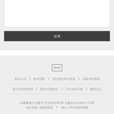
PC버전
회사소개
윤리강령
개인정보처리방침
이용자위원회
청소년보호정책
정정·반론보도
기사심의규정
불편신고
서울특별시 성동구 성수일로 39-34 서울숲더스페이스 12층
대표전화 : 1800-6522
팩스 : 070-4015-8658