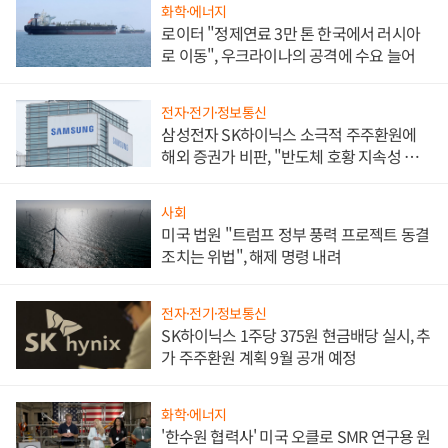
화학·에너지
로이터 "정제연료 3만 톤 한국에서 러시아
로 이동", 우크라이나의 공격에 수요 늘어
전자·전기·정보통신
삼성전자 SK하이닉스 소극적 주주환원에
해외 증권가 비판, "반도체 호황 지속성 의
문"
사회
미국 법원 "트럼프 정부 풍력 프로젝트 동결
조치는 위법", 해제 명령 내려
전자·전기·정보통신
SK하이닉스 1주당 375원 현금배당 실시, 추
가 주주환원 계획 9월 공개 예정
화학·에너지
'한수원 협력사' 미국 오클로 SMR 연구용 원