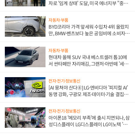
자로 '임계 상태' 도달, 미국 에너지부 "중요
한 이정표"
자동차·부품
BYD코리아 가격 앞세워 수입차 4위 올랐지
만, BMW·벤츠보다 높은 공임비에 소비자
불만 폭발
자동차·부품
현대차 올해 SUV 국내 베스트셀러 톱10에
서 싼타페만 자리매김, 그랜저·아반떼 '세단
쌍끌이'로 내수 방어
전자·전기·정보통신
[AI 뭉쳐야 산다⑧] LG·엔비디아 '피지컬 AI'
동맹 강화, 구광모 제조·데이터·기술 결집
해 종합 로보틱스 기업으로
전자·전기·정보통신
아이폰18 '메모리 부족'에 출시 지연되나, 삼
성디스플레이 LG디스플레이 LG이노텍 '탈
애플' 수익 다각화 속도