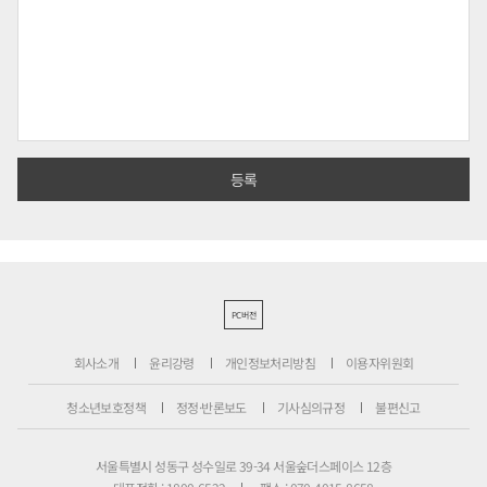
PC버전
회사소개
윤리강령
개인정보처리방침
이용자위원회
청소년보호정책
정정·반론보도
기사심의규정
불편신고
서울특별시 성동구 성수일로 39-34 서울숲더스페이스 12층