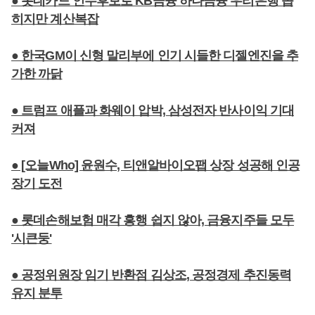
● 롯데카드 인수후보로 KB금융 하나금융 우리은행 꼽
히지만 계산복잡
● 한국GM이 신형 말리부에 인기 시들한 디젤엔진을 추
가한 까닭
● 트럼프 애플과 화웨이 압박, 삼성전자 반사이익 기대
커져
● [오늘Who] 윤원수, 티앤알바이오팹 상장 성공해 인공
장기 도전
● 롯데손해보험 매각 흥행 쉽지 않아, 금융지주들 모두
'시큰둥'
● 공정위원장 임기 반환점 김상조, 공정경제 추진동력
유지 분투