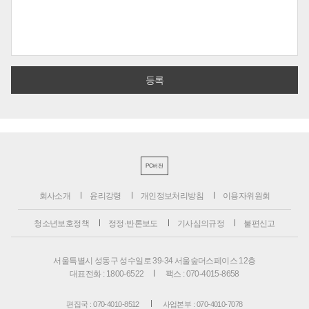
PC버전
회사소개
윤리강령
개인정보처리방침
이용자위원회
청소년보호정책
정정·반론보도
기사심의규정
불편신고
서울특별시 성동구 성수일로 39-34 서울숲더스페이스 12층
대표전화 : 1800-6522
팩스 : 070-4015-8658
편집국 : 070-4010-8512
사업본부 : 070-4010-7078