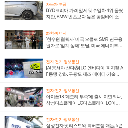
자동차·부품
BYD코리아 가격 앞세워 수입차 4위 올랐
지만, BMW·벤츠보다 높은 공임비에 소비
자 불만 폭발
화학·에너지
'한수원 협력사' 미국 오클로 SMR 연구용
원자로 '임계 상태' 도달, 미국 에너지부
"중요한 이정표"
전자·전기·정보통신
[AI 뭉쳐야 산다⑧] LG·엔비디아 '피지컬 A
I' 동맹 강화, 구광모 제조·데이터·기술 결
집해 종합 로보틱스 기업으로
전자·전기·정보통신
아이폰18 '메모리 부족'에 출시 지연되나,
삼성디스플레이 LG디스플레이 LG이노
텍 '탈애플' 수익 다각화 속도
전자·전기·정보통신
삼성전자 넷리스트와 특허분쟁 매듭, 5년