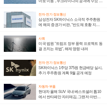
아로 이동", 우크라이나의 공격에 수요 늘
어
전자·전기·정보통신
삼성전자 SK하이닉스 소극적 주주환원
에 해외 증권가 비판, "반도체 호황 지속
성 의문"
사회
미국 법원 "트럼프 정부 풍력 프로젝트 동
결 조치는 위법", 해제 명령 내려
전자·전기·정보통신
SK하이닉스 1주당 375원 현금배당 실시,
추가 주주환원 계획 9월 공개 예정
자동차·부품
현대차 올해 SUV 국내 베스트셀러 톱10
에서 싼타페만 자리매김, 그랜저·아반떼
'세단 쌍끌이'로 내수 방어