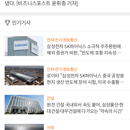
냈다. [비즈니스포스트 윤휘종 기자]
인기기사
전자·전기·정보통신
삼성전자 SK하이닉스 소극적 주주환원에
해외 증권가 비판, "반도체 호황 지속성 의
문"
전자·전기·정보통신
로이터 "삼성전자 SK하이닉스 중국 공장용
현지 생산 반도체 장비 시험, 미국 수출통제
대비"
건설
원전 건설 국내외서 속도 붙어, 삼성물산·현
대건설·대우건설에 다가오는 '약속의 시간'
사회