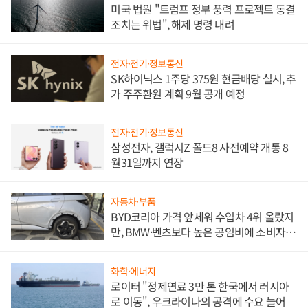
미국 법원 "트럼프 정부 풍력 프로젝트 동결
조치는 위법", 해제 명령 내려
전자·전기·정보통신
SK하이닉스 1주당 375원 현금배당 실시, 추
가 주주환원 계획 9월 공개 예정
전자·전기·정보통신
삼성전자, 갤럭시Z 폴드8 사전예약 개통 8
월31일까지 연장
자동차·부품
BYD코리아 가격 앞세워 수입차 4위 올랐지
만, BMW·벤츠보다 높은 공임비에 소비자
불만 폭발
화학·에너지
로이터 "정제연료 3만 톤 한국에서 러시아
로 이동", 우크라이나의 공격에 수요 늘어