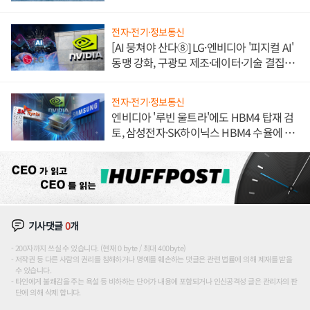
전자·전기·정보통신
[AI 뭉쳐야 산다⑧] LG·엔비디아 '피지컬 AI'
동맹 강화, 구광모 제조·데이터·기술 결집
해 종합 로보틱스 기업으로
전자·전기·정보통신
엔비디아 '루빈 울트라'에도 HBM4 탑재 검
토, 삼성전자·SK하이닉스 HBM4 수율에 주
도권 갈린다
기사댓글
0
개
200자까지 쓰실 수 있습니다. (현재 0 byte / 최대 400byte)
저작권 등 다른 사람의 권리를 침해하거나 명예를 훼손하는 댓글은 관련 법률에 의해 제재를 받을
수 있습니다.
타인에게 불쾌감을 주는 욕설 등 비하하는 단어가 내용에 포함되거나 인신공격성 글은 관리자의 판
단에 의해 삭제 합니다.